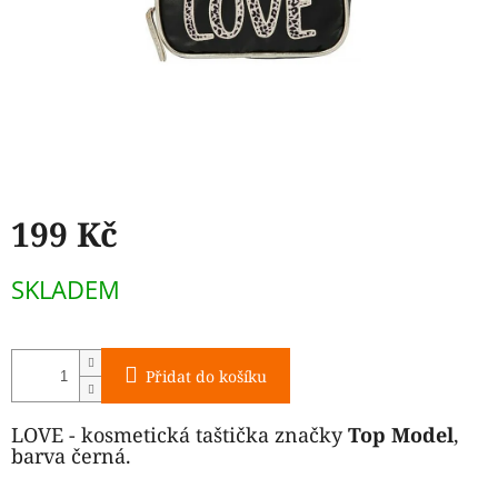
199 Kč
Měrná
SKLADEM
cena:
Přidat do košíku
LOVE - kosmetická taštička značky
Top Model
,
barva černá.