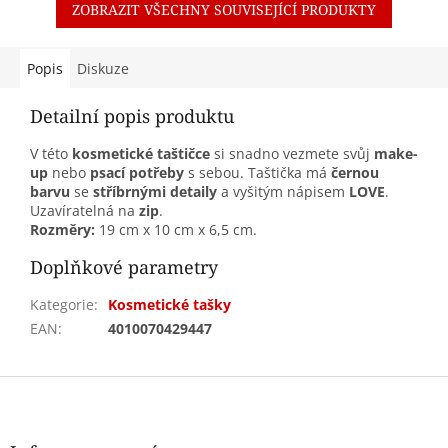
ZOBRAZIT VŠECHNY SOUVISEJÍCÍ PRODUKTY
Popis
Diskuze
Detailní popis produktu
V této
kosmetické taštičce
si snadno vezmete svůj
make-
up
nebo
psací potřeby
s sebou. Taštička má
černou
barvu
se
stříbrnými detaily
a vyšitým nápisem
LOVE
.
Uzavíratelná na
zip
.
Rozměry:
19 cm x 10 cm x 6,5 cm.
Doplňkové parametry
Kategorie
:
Kosmetické tašky
EAN
:
4010070429447
Z
á
p