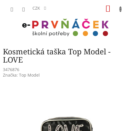
Přejít
NÁKU
na
CZK
obsah
KOŠÍK
Kosmetická taška Top Model -
LOVE
3476876
Značka:
Top Model