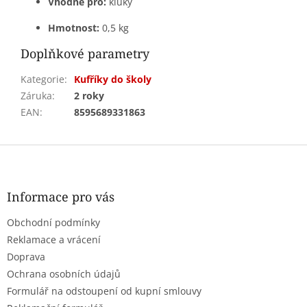
Vhodné pro:
kluky
Hmotnost:
0,5 kg
Doplňkové parametry
Kategorie
:
Kufříky do školy
Záruka
:
2 roky
EAN
:
8595689331863
Z
á
p
a
Informace pro vás
t
Obchodní podmínky
í
Reklamace a vrácení
Doprava
Ochrana osobních údajů
Formulář na odstoupení od kupní smlouvy