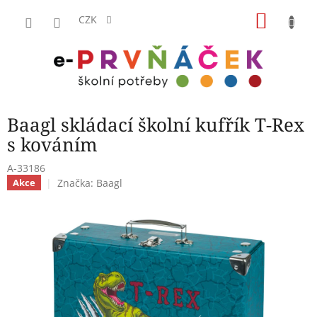
Přejít
NÁKU
na
CZK
obsah
KOŠÍK
Baagl skládací školní kufřík T-Rex
s kováním
A-33186
Značka:
Baagl
Akce