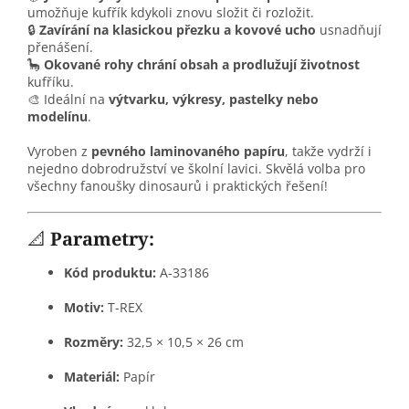
umožňuje kufřík kdykoli znovu složit či rozložit.
🔒
Zavírání na klasickou přezku a kovové ucho
usnadňují
přenášení.
🦕
Okované rohy chrání obsah a prodlužují životnost
kufříku.
🎨 Ideální na
výtvarku, výkresy, pastelky nebo
modelínu
.
Vyroben z
pevného laminovaného papíru
, takže vydrží i
nejedno dobrodružství ve školní lavici. Skvělá volba pro
všechny fanoušky dinosaurů i praktických řešení!
📐
Parametry:
Kód produktu:
A-33186
Motiv:
T-REX
Rozměry:
32,5 × 10,5 × 26 cm
Materiál:
Papír