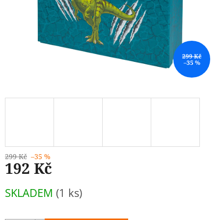
299 Kč
–35 %
299 Kč
–35 %
192 Kč
Měrná
SKLADEM
(1 ks)
cena: