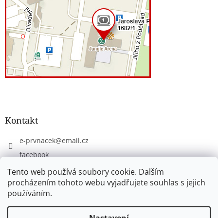
Kontakt
e-prvnacek
@
email.cz
facebook
eprvnacek
Tento web používá soubory cookie. Dalším
procházením tohoto webu vyjadřujete souhlas s jejich
používáním.
Vytvořil Shoptet