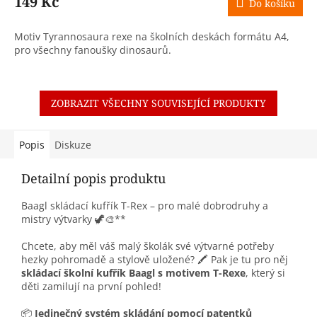
149 Kč
Do košíku
Motiv Tyrannosaura rexe na školních deskách formátu A4,
pro všechny fanoušky dinosaurů.
ZOBRAZIT VŠECHNY SOUVISEJÍCÍ PRODUKTY
Popis
Diskuze
Detailní popis produktu
Baagl skládací kufřík T-Rex – pro malé dobrodruhy a
mistry výtvarky 🦖🎨**
Chcete, aby měl váš malý školák své výtvarné potřeby
hezky pohromadě a stylově uložené? 🖍️ Pak je tu pro něj
skládací školní kufřík Baagl s motivem T-Rexe
, který si
děti zamilují na první pohled!
📦
Jedinečný systém skládání pomocí patentků