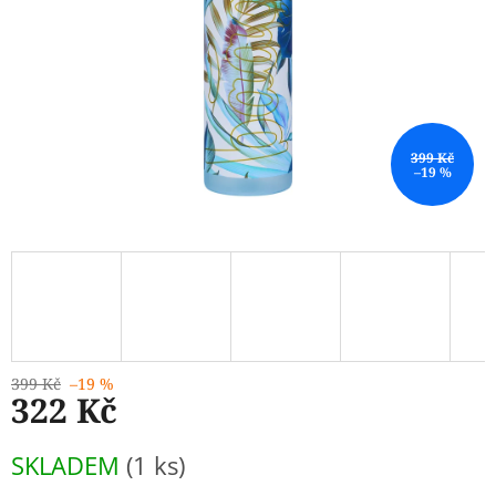
399 Kč
–19 %
399 Kč
–19 %
322 Kč
Měrná
SKLADEM
(1 ks)
cena: