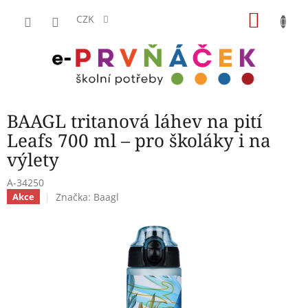
Přejít
NÁKU
na
CZK
obsah
KOŠÍK
BAAGL tritanová láhev na pití
Leafs 700 ml – pro školáky i na
výlety
A-34250
Značka:
Baagl
Akce