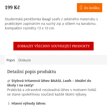
199 Kč
Do košíku
Studentská peněženka Baagl Leafs z odolného materiálu s
praktickým zapínáním na suchý zip a očkem na karabinu.
Kompaktní rozměry 13 x 10 cm.
ZOBRAZIT VŠECHNY SOUVISEJÍCÍ PRODUKTY
Popis
Diskuze
Detailní popis produktu
🌿
Stylová tritanová láhev BAAGL Leafs – ideální do
školy i na cesty!
Praktická a zdravotně nezávadná láhev s motivem lístků
se stane spolehlivou součástí každé školní výbavy.
💧
Hlavní výhody láhve: