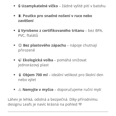
🔒
Uzamykatelné víčko
– žádné vylité pití v batohu
🧵
Poutko pro snadné nošení v ruce nebo
zavěšení
🧪
Vyrobeno z certifikovaného tritanu
– bez BPA,
PVC, ftalátů
😌
Bez plastového zápachu
– nápoje chutnají
přirozeně
🍃
Ekologická volba
– pomáhá snižovat
jednorázový plast
🧴
Objem 700 ml
– ideální velikost pro školní den
nebo výlet
⚠️
Nemyjte v myčce
– doporučujeme ruční mytí
Láhev je lehká, odolná a bezpečná. Díky přírodnímu
designu Leafs je navíc krásná na pohled 💚