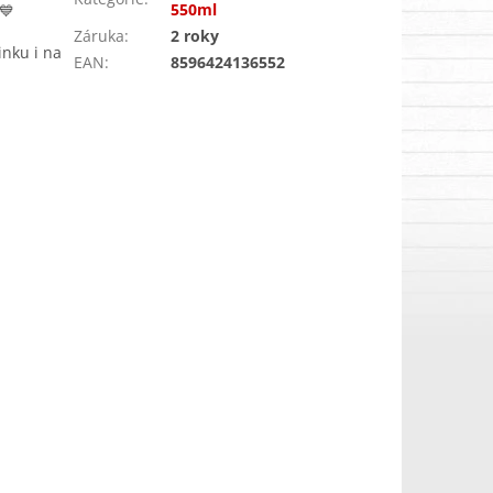
550ml
💙
Záruka
:
2 roky
inku i na
EAN
:
8596424136552