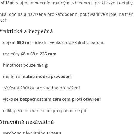
rá Mat
zaujme moderním matným vzhledem a praktickými detaily 
ehká, odolná a navržená pro každodenní používání ve škole, na trén
tech.
Praktická a bezpečná
objem
550 ml
– ideální velikost do školního batohu
rozměry
68 × 68 × 235 mm
hmotnost pouze
151 g
moderní
matné modré provedení
závěsná šňůrka pro snadné přenášení
víčko se
bezpečnostním zámkem proti otevření
odklápěcí mechanismus pro pohodlné pití
Zdravotně nezávadná
vyrobena z kvalitního
tritanu