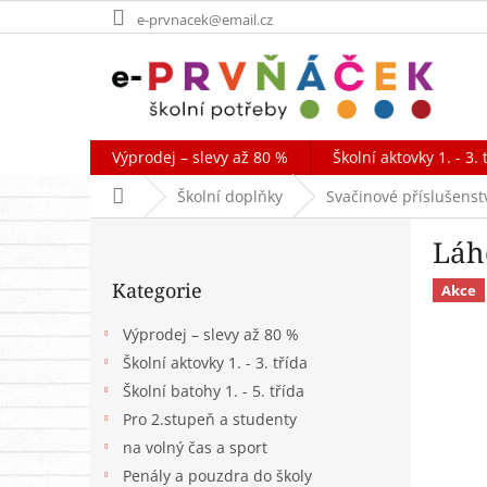
Přejít
e-prvnacek@email.cz
na
obsah
Výprodej – slevy až 80 %
Školní aktovky 1. - 3. 
Domů
Školní doplňky
Svačinové příslušenst
P
Láh
o
Přeskočit
s
Kategorie
kategorie
Akce
t
r
Výprodej – slevy až 80 %
a
Školní aktovky 1. - 3. třída
n
Školní batohy 1. - 5. třída
n
í
Pro 2.stupeň a studenty
p
na volný čas a sport
a
Penály a pouzdra do školy