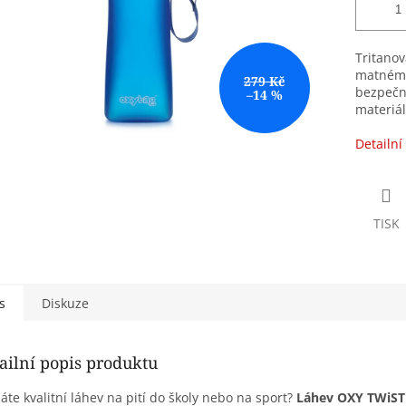
Tritano
matném 
279 Kč
bezpečn
–14 %
materiál
Detailní
TISK
s
Diskuze
ailní popis produktu
áte kvalitní láhev na pití do školy nebo na sport?
Láhev OXY TWiST