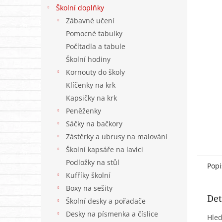
n
Školní doplňky
e
Zábavné učení
l
Pomocné tabulky
Počítadla a tabule
Školní hodiny
Kornouty do školy
Klíčenky na krk
Kapsičky na krk
Peněženky
Sáčky na bačkory
Zástěrky a ubrusy na malování
Školní kapsáře na lavici
Podložky na stůl
Popi
Kufříky školní
Boxy na sešity
Det
Školní desky a pořadače
Desky na písmenka a číslice
Hled