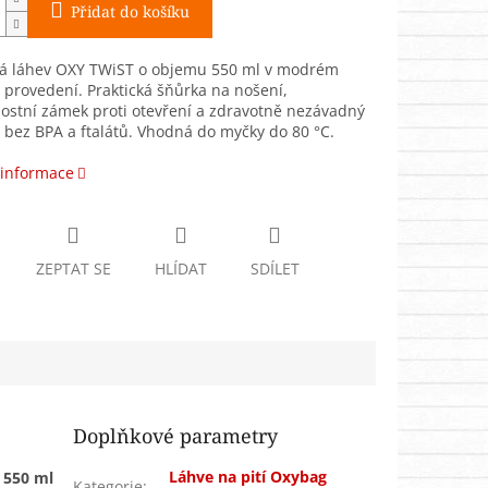
Přidat do košíku
vá láhev OXY TWiST o objemu 550 ml v modrém
provedení. Praktická šňůrka na nošení,
ostní zámek proti otevření a zdravotně nezávadný
 bez BPA a ftalátů. Vhodná do myčky do 80 °C.
 informace
ZEPTAT SE
HLÍDAT
SDÍLET
Doplňkové parametry
Láhve na pití Oxybag
 550 ml
Kategorie
: