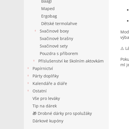
Baagl
Maped
Ergobag
Dětské termolahve
Svačinové boxy
Modr
výba
Svačinové brašny
Svačinové sety
⚠️ L
Pouzdra s příborem
Poku
Příslušenství ke školním aktovkám
ml j
Papírnictví
Párty doplňky
Kalendáře a diáře
Ostatní
Vše pro leváky
Tip na dárek
🎁 Drobné dárky pro spolužáky
Dárkové kupóny