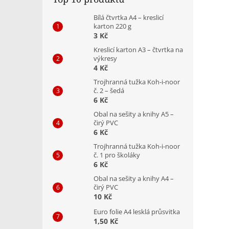
Bílá čtvrtka A4 – kreslicí
karton 220 g
3 Kč
Kreslicí karton A3 – čtvrtka na
výkresy
4 Kč
Trojhranná tužka Koh-i-noor
č. 2 – šedá
6 Kč
Obal na sešity a knihy A5 –
čirý PVC
6 Kč
Trojhranná tužka Koh-i-noor
č. 1 pro školáky
6 Kč
Obal na sešity a knihy A4 –
čirý PVC
10 Kč
Euro folie A4 lesklá průsvitka
1,50 Kč