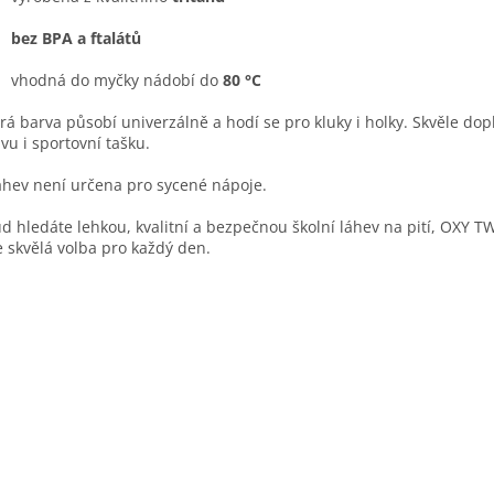
bez BPA a ftalátů
vhodná do myčky nádobí do
80 °C
á barva působí univerzálně a hodí se pro kluky i holky. Skvěle dopl
vu i sportovní tašku.
áhev není určena pro sycené nápoje.
d hledáte lehkou, kvalitní a bezpečnou školní láhev na pití, OXY T
e skvělá volba pro každý den.