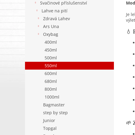
Svačinové příslušenství
Mod
Lahve na pití
Je l
Zdravá Lahev
výle
Ars Una
💧 
Oxybag
400ml
450ml
500ml
550ml
600ml
680ml
800ml
1000ml
Bagmaster
step by step
Junior
🌱 
Topgal