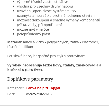
výborné těsnící vlastnosti láhve
vhodná pro všechny druhy nápojů
uzávěr s „open/close“ systémem, tzv.
uzamykatelnou zátku proti náhodnému otevření
možnost dokoupení a snadné výměny komponentů
(víčka, zátky) při opotřebení
možné mýt v myčce
poloprůhledný plast
Materiál:
láhev a víčko - polypropylen, zátka - elastomer,
těsnění - silikon
Potiskové barvy bezpečné pro styk s potravinami.
Výrobek neobsahuje těžké kovy, ftaláty, změkčovadla a
bisfenol A (BPA free).
Doplňkové parametry
Kategorie
:
Lahve na pití Topgal
EAN
:
8592571027613
Z