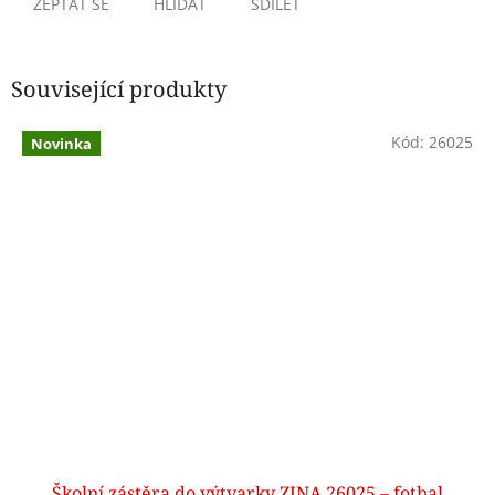
ZEPTAT SE
HLÍDAT
SDÍLET
Související produkty
Kód:
26025
Novinka
Školní zástěra do výtvarky ZINA 26025 – fotbal