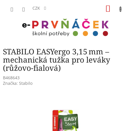
Přejít
NÁKU
na
CZK
obsah
KOŠÍK
STABILO EASYergo 3,15 mm –
mechanická tužka pro leváky
(růžovo‑fialová)
B468643
Značka:
Stabilo