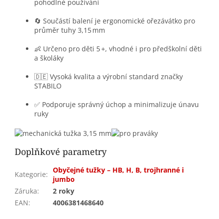
pohodlné používání
🔄 Součástí balení je ergonomické ořezávátko pro
průměr tuhy 3,15 mm
👶 Určeno pro děti 5 +, vhodné i pro předškolní děti
a školáky
🇩🇪 Vysoká kvalita a výrobní standard značky
STABILO
✅ Podporuje správný úchop a minimalizuje únavu
ruky
Doplňkové parametry
Obyčejné tužky – HB, H, B, trojhranné i
Kategorie
:
jumbo
Záruka
:
2 roky
EAN
:
4006381468640