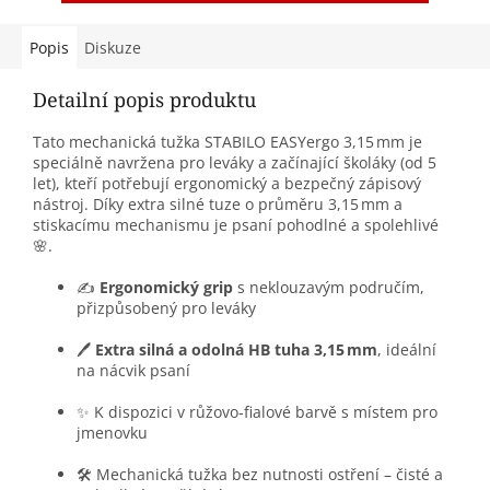
Popis
Diskuze
Detailní popis produktu
Tato mechanická tužka STABILO EASYergo 3,15 mm je
speciálně navržena pro leváky a začínající školáky (od 5
let), kteří potřebují ergonomický a bezpečný zápisový
nástroj. Díky extra silné tuze o průměru 3,15 mm a
stiskacímu mechanismu je psaní pohodlné a spolehlivé
🌸.
✍️
Ergonomický grip
s neklouzavým područím,
přizpůsobený pro leváky
🖊️
Extra silná a odolná HB tuha 3,15 mm
, ideální
na nácvik psaní
✨ K dispozici v růžovo‑fialové barvě s místem pro
jmenovku
🛠️ Mechanická tužka bez nutnosti ostření – čisté a