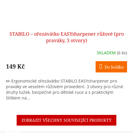
STABILO – ořezávátko EASYsharpener růžové (pro
praváky, 3 otvory)
SKLADEM
(6 ks)
149 Kč
Do košíku
✏️ Ergonomické ořezávátko STABILO EASYsharpener pro
praváky ve veselém růžovém provedení. 3 otvory pro různé
druhy tužek, bezpečné pro dětské ruce a s praktickým
štítkem na...
ZOBRAZIT VŠECHNY SOUVISEJÍCÍ PRODUKTY