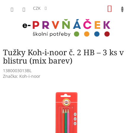
Přejít
NÁKU
na
CZK
obsah
KOŠÍK
Tužky Koh-i-noor č. 2 HB – 3 ks v
blistru (mix barev)
1380003013BL
Značka:
Koh-i-noor