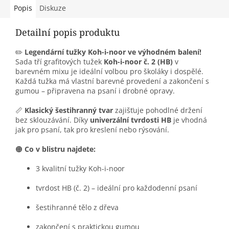
Popis
Diskuze
Detailní popis produktu
✏️
Legendární tužky Koh-i-noor ve výhodném balení!
Sada tří grafitových tužek
Koh-i-noor č. 2 (HB)
v
barevném mixu je ideální volbou pro školáky i dospělé.
Každá tužka má vlastní barevné provedení a zakončení s
gumou – připravena na psaní i drobné opravy.
📏
Klasický šestihranný tvar
zajišťuje pohodlné držení
bez sklouzávání. Díky
univerzální tvrdosti HB
je vhodná
jak pro psaní, tak pro kreslení nebo rýsování.
🟠
Co v blistru najdete:
3 kvalitní tužky Koh-i-noor
tvrdost HB (č. 2) – ideální pro každodenní psaní
šestihranné tělo z dřeva
zakončení s praktickou gumou