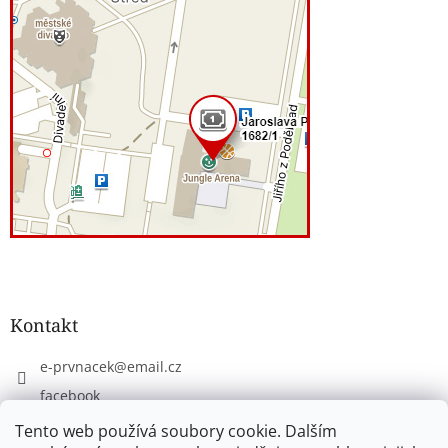
Kontakt
e-prvnacek
@
email.cz
facebook
eprvnacek
Tento web používá soubory cookie. Dalším