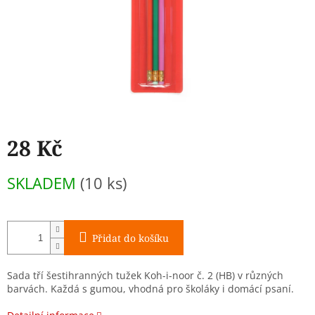
28 Kč
Měrná
SKLADEM
(10 ks)
cena:
Přidat do košíku
Sada tří šestihranných tužek Koh-i-noor č. 2 (HB) v různých
barvách. Každá s gumou, vhodná pro školáky i domácí psaní.