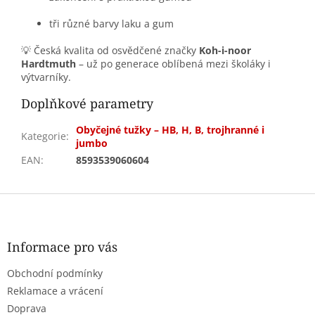
tři různé barvy laku a gum
💡 Česká kvalita od osvědčené značky
Koh-i-noor
Hardtmuth
– už po generace oblíbená mezi školáky i
výtvarníky.
Doplňkové parametry
Obyčejné tužky – HB, H, B, trojhranné i
Kategorie
:
jumbo
EAN
:
8593539060604
Z
á
p
a
Informace pro vás
t
Obchodní podmínky
í
Reklamace a vrácení
Doprava