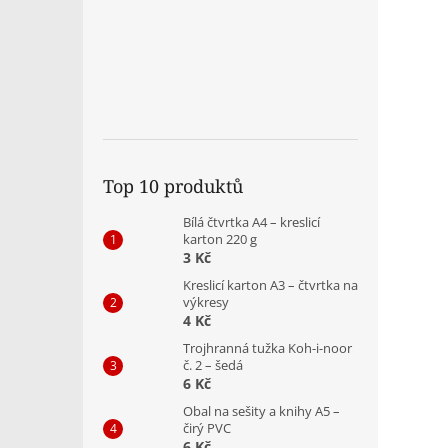
Top 10 produktů
Bílá čtvrtka A4 – kreslicí
karton 220 g
3 Kč
Kreslicí karton A3 – čtvrtka na
výkresy
4 Kč
Trojhranná tužka Koh-i-noor
č. 2 – šedá
6 Kč
Obal na sešity a knihy A5 –
čirý PVC
6 Kč