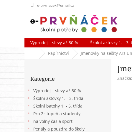
Přejít
e-prvnacek@email.cz
na
obsah
Výprodej – slevy až 80 %
Školní aktovky 1. - 3. 
Domů
Papírnictví
Jmenovky na sešity Ars U
P
Jme
o
Přeskočit
s
Kategorie
Značka
kategorie
t
r
Výprodej – slevy až 80 %
a
Školní aktovky 1. - 3. třída
n
Školní batohy 1. - 5. třída
n
í
Pro 2.stupeň a studenty
p
na volný čas a sport
a
Penály a pouzdra do školy