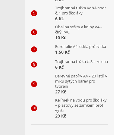
Trojhranná tužka Koh-i-noor
č. 1 pro školáky
6 Kč
Obal na sešity a knihy A4 –
čirý PVC
10 Kč
Euro folie A4 lesklá průsvitka
1,50 Kč
Trojhranná tužka č. 3 – zelená
6 Kč
Barevné papíry A4 – 20 listů v
mixu sytých barev pro
tvoření
27 Kč
Kelímek na vodu pro školáky
– plastový se zámkem proti
vylití
29 Kč