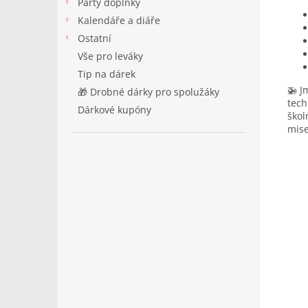
Párty doplňky
Kalendáře a diáře
Ostatní
Vše pro leváky
Tip na dárek
🚁 J
🎁 Drobné dárky pro spolužáky
tech
Dárkové kupóny
škol
mise