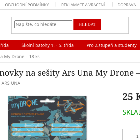
OBCHODNÍ PODMÍNKY
REKLAMACE A VRÁCENÍ
DOPRAVA
HLEDAT
třída
Školní batohy 1. - 5. třída
Pro 2.stupeň a studenty
na My Drone – 18 ks
novky na sešity Ars Una My Drone –
:
ARS UNA
25 
Měrná
SKL
cena: