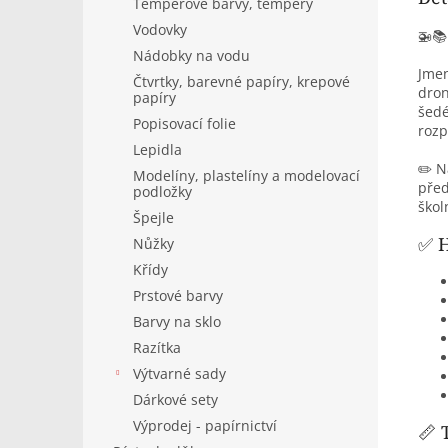
Temperové barvy, tempery
Vodovky
🚁
Nádobky na vodu
Jmen
Čtvrtky, barevné papíry, krepové
dron
papíry
šedé
Popisovací folie
rozp
Lepidla
✏️ N
Modelíny, plastelíny a modelovací
před
podložky
škol
Špejle
✅ H
Nůžky
Křídy
Prstové barvy
Barvy na sklo
Razítka
Výtvarné sady
Dárkové sety
Výprodej - papírnictví
📏 