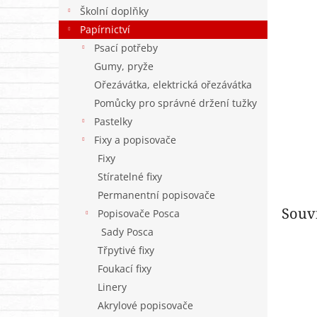
n
Školní doplňky
e
Papírnictví
l
Psací potřeby
Gumy, pryže
Ořezávátka, elektrická ořezávátka
Pomůcky pro správné držení tužky
Pastelky
Fixy a popisovače
Fixy
Stíratelné fixy
Permanentní popisovače
Souvi
Popisovače Posca
Sady Posca
Třpytivé fixy
Foukací fixy
Linery
Akrylové popisovače