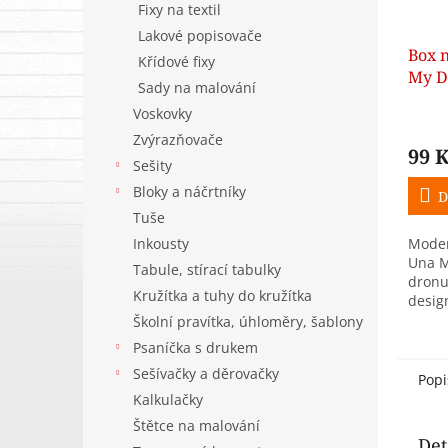
Fixy na textil
Lakové popisovače
Box 
Křídové fixy
My D
Sady na malování
Voskovky
Zvýrazňovače
99 
Sešity
Bloky a náčrtníky
D
Tuše
Inkousty
Moder
Una M
Tabule, stírací tabulky
dronu
Kružítka a tuhy do kružítka
desig
malé 
Školní pravítka, úhloměry, šablony
létají
Psaníčka s drukem
školy 
Sešívačky a děrovačky
Popi
Kalkulačky
Štětce na malování
Det