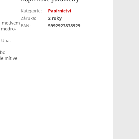
Kategorie
:
Papírnictví
Záruka
:
2 roky
s motivem
EAN
:
5992923838929
u modro-
s Una.
ebo
de mít ve