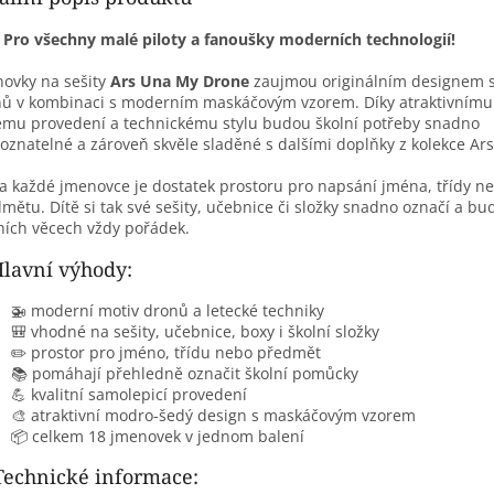

Pro všechny malé piloty a fanoušky moderních technologií!
ovky na sešity
Ars Una My Drone
zaujmou originálním designem 
ů v kombinaci s moderním maskáčovým vzorem. Díky atraktivním
mu provedení a technickému stylu budou školní potřeby snadno
oznatelné a zároveň skvěle sladěné s dalšími doplňky z kolekce Ar
a každé jmenovce je dostatek prostoru pro napsání jména, třídy n
mětu. Dítě si tak své sešity, učebnice či složky snadno označí a bu
ních věcech vždy pořádek.
lavní výhody:
🚁 moderní motiv dronů a letecké techniky
🎒 vhodné na sešity, učebnice, boxy i školní složky
✏️ prostor pro jméno, třídu nebo předmět
📚 pomáhají přehledně označit školní pomůcky
💪 kvalitní samolepicí provedení
🎨 atraktivní modro-šedý design s maskáčovým vzorem
📦 celkem 18 jmenovek v jednom balení
Technické informace: