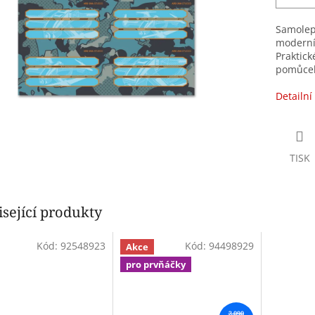
Samolep
moderní
Praktick
pomůcek
Detailní
TISK
sející produkty
Kód:
92548923
Kód:
94498929
Akce
pro prvňáčky
2 090