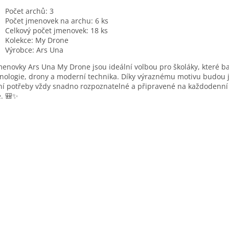
Počet archů: 3
Počet jmenovek na archu: 6 ks
Celkový počet jmenovek: 18 ks
Kolekce: My Drone
Výrobce: Ars Una
menovky Ars Una My Drone jsou ideální volbou pro školáky, které ba
nologie, drony a moderní technika. Díky výraznému motivu budou j
ní potřeby vždy snadno rozpoznatelné a připravené na každodenní 
. 🎒✨