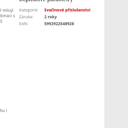
Kategorie
:
Svačinové příslušenství
é milují
binaci s
Záruka
:
2 roky
d.
EAN
:
5992922548928
hu i