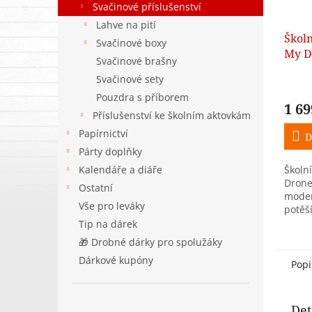
Svačinové příslušenství
Lahve na pití
Školn
Svačinové boxy
My D
Svačinové brašny
pro 
Svačinové sety
Pouzdra s příborem
1 69
Příslušenství ke školním aktovkám
Papírnictví
D
Párty doplňky
Kalendáře a diáře
Školn
Drone
Ostatní
mode
Vše pro leváky
potěš
fanou
Tip na dárek
létají
🎁 Drobné dárky pro spolužáky
Ergon
Dárkové kupóny
magne
Popi
Det