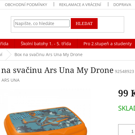
OBCHODNÍ PODMÍNKY
REKLAMACE A VRÁCENÍ
DOPRAVA
HLEDAT
třída
Školní batohy 1. - 5. třída
Pro 2.stupeň a studenty
ví
Box na svačinu Ars Una My Drone
 na svačinu Ars Una My Drone
92548923
:
ARS UNA
99 
Měrná
SKLA
cena: