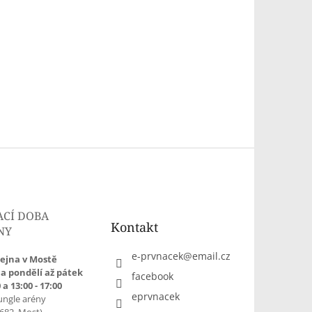
ACÍ DOBA
Kontakt
NY
e-prvnacek
@
email.cz
ejna v Mostě
a pondělí až pátek
facebook
 a 13:00 - 17:00
eprvnacek
ungle arény
1682, Most)