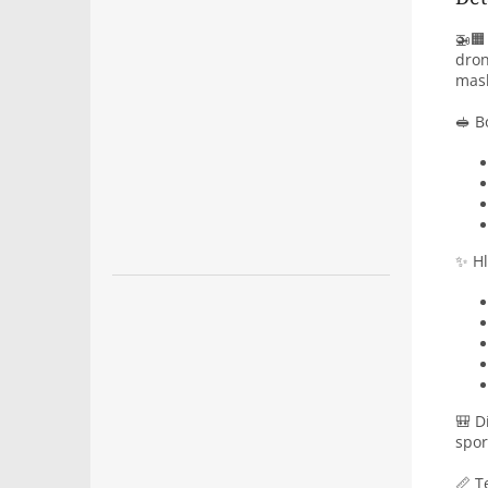
🚁
dron
mas
🥪 B
✨ Hl
🎒 D
spor
📏 T