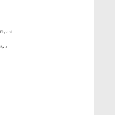
čky ani
iky a