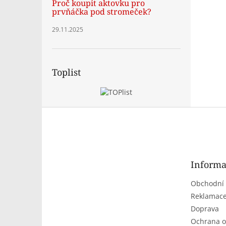
Proč koupit aktovku pro
prvňáčka pod stromeček?
29.11.2025
Toplist
Z
á
p
a
t
Informa
í
Obchodní
Reklamace
Doprava
Ochrana o