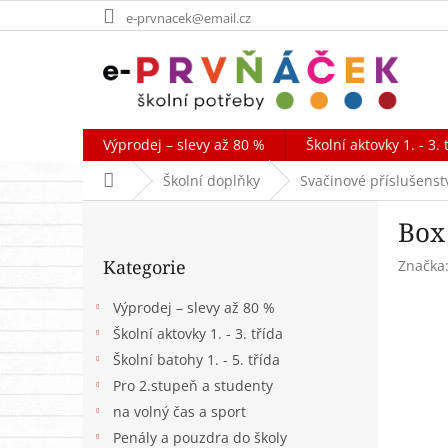
Přejít
e-prvnacek@email.cz
na
obsah
Výprodej – slevy až 80 %
Školní aktovky 1. - 3. 
Domů
Školní doplňky
Svačinové příslušenst
P
Box
o
Přeskočit
s
Kategorie
Značka
kategorie
t
r
Výprodej – slevy až 80 %
a
Školní aktovky 1. - 3. třída
n
Školní batohy 1. - 5. třída
n
í
Pro 2.stupeň a studenty
p
na volný čas a sport
a
Penály a pouzdra do školy