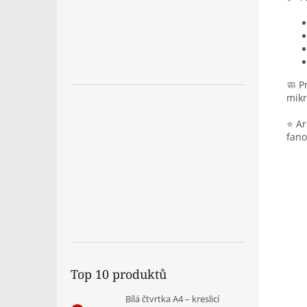
🧼 P
mikr
⭐ Ar
fano
Top 10 produktů
Bílá čtvrtka A4 – kreslicí