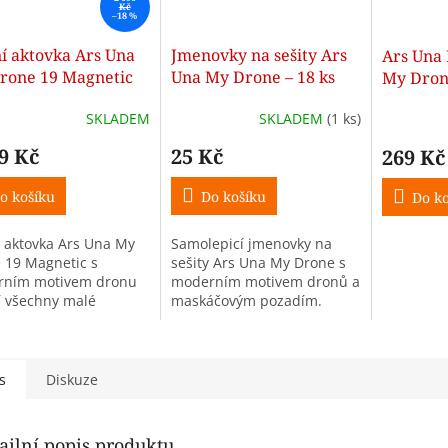
Kč
–18 %
í aktovka Ars Una
Jmenovky na sešity Ars
Ars Una 
rone 19 Magnetic
Una My Drone – 18 ks
My Dron
prvňáčky
SKLADEM
SKLADEM
(1 ks)
9 Kč
25 Kč
269 Kč
o košíku
Do košíku
Do ko
í aktovka Ars Una My
Samolepicí jmenovky na
 19 Magnetic s
sešity Ars Una My Drone s
rním motivem dronu
moderním motivem dronů a
í všechny malé
maskáčovým pozadím.
šky techniky a
Praktické označení školních
cích strojů.
sešitů, učebnic i dalších
omická konstrukce,
pomůcek. Balení obsahuje
tické zapínání a...
18...
s
Diskuze
ailní popis produktu