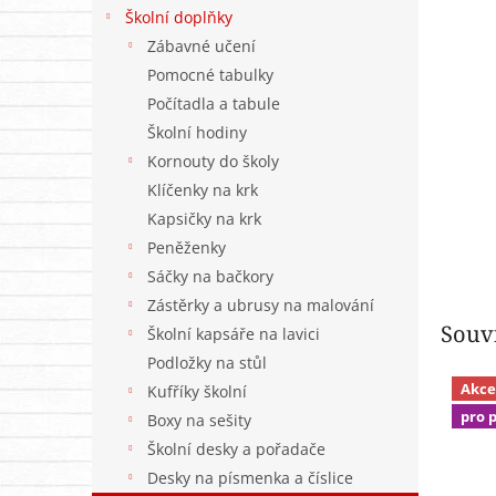
n
Školní doplňky
e
Zábavné učení
l
Pomocné tabulky
Počítadla a tabule
Školní hodiny
Kornouty do školy
Klíčenky na krk
Kapsičky na krk
Peněženky
Sáčky na bačkory
Zástěrky a ubrusy na malování
Souvi
Školní kapsáře na lavici
Podložky na stůl
Akce
Kufříky školní
pro 
Boxy na sešity
Školní desky a pořadače
Desky na písmenka a číslice