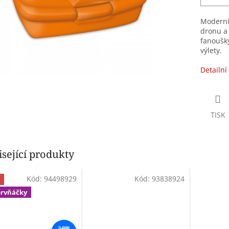
Moderní
dronu a
fanoušky
výlety.
Detailní
TISK
sející produkty
Kód:
94498929
Kód:
93838924
prvňáčky
2 090