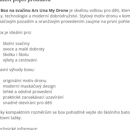

Box na svačinu Ars Una My Drone
je skvělou volbou pro děti, kter
y, technologie a moderní dobrodružství. Stylový motiv dronu v kom
káčovým pozadím a oranžovým provedením zaujme na první pohle
ox je ideální pro:
školní svačiny
ovoce a malé dobroty
školku i školu
výlety a cestování
avní výhody boxu:
originální motiv dronu
moderní maskáčový design
lehké a odolné provedení
praktické zacvakávací uzavírání
snadné otevírání pro děti
íky kompaktním rozměrům se box pohodlně vejde do školního bato
tovní tašky.
echnické informace: