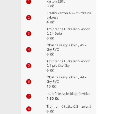
karton 220 g
3 Kč
Kreslicí karton A3 – čtvrtka na
výkresy
4 Kč
Trojhranná tužka Koh-i-noor
č. 2 – šedá
6 Kč
Obal na sešity a knihy A5 –
čirý PVC
6 Kč
Trojhranná tužka Koh-i-noor
č. 1 pro školáky
6 Kč
Obal na sešity a knihy A4 –
čirý PVC
10 Kč
Euro folie A4 lesklá průsvitka
1,50 Kč
Trojhranná tužka č. 3 – zelená
6 Kč