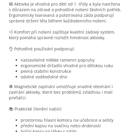
🎒 Aktovka je vhodná pro děti od 1. třídy a byla navržena
s důrazem na zdravé a pohodlné nošení školních potřeb.
Ergonomicky tvarovaná a polstrovaná záda podporují
správné držení těla během každodenního nošení.
💨 Komfort při nošení zajišťuje kvalitní zádový systém,
který pomáhá správně rozložit hmotnost aktovky.
👌 Pohodlné používání podporují:
nastavitelné měkké ramenní popruhy
ergonomické držadlo vhodné pro dětskou ruku
pevná stabilní konstrukce
odolné voděodolné dno
🧲 Magnetické zapínání umožňuje snadné otevírání i
zavírání aktovky, které bez problémů zvládnou i malí
prvňáčci.
📚 Praktické členění nabízí:
prostornou hlavní komoru na učebnice a sešity
přední kapsu na svačinu nebo drobnosti
boční kapsy na láhev s pitím