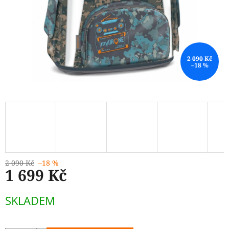
2 090 Kč
–18 %
2 090 Kč
–18 %
1 699 Kč
Měrná
SKLADEM
cena: