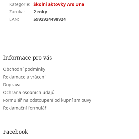
Kategorie
:
Školní aktovky Ars Una
Záruka
:
2 roky
EAN
:
5992924498924
Z
á
p
a
Informace pro vás
t
Obchodní podmínky
í
Reklamace a vrácení
Doprava
Ochrana osobních údajů
Formulář na odstoupení od kupní smlouvy
Reklamační formulář
Facebook