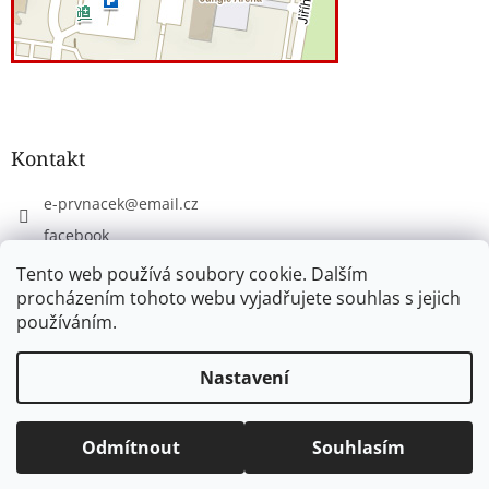
Kontakt
e-prvnacek
@
email.cz
facebook
eprvnacek
Tento web používá soubory cookie. Dalším
procházením tohoto webu vyjadřujete souhlas s jejich
používáním.
Vytvořil Shoptet
Nastavení
Copyright 2026
www.e-prvnacek.cz
. Všechna práva
Odmítnout
Souhlasím
vyhrazena.