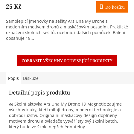
25 Kč
Do košíku
Samolepicí jmenovky na sešity Ars Una My Drone s
moderním motivem dronů a maskáčovým pozadím. Praktické
označení školních sešitů, učebnic i dalších pomůcek. Balení
obsahuje 18...
ZOBRAZIT VŠECHNY SOUVISEJÍCÍ PRODUKTY
Popis
Diskuze
Detailní popis produktu
🚁 Školní aktovka Ars Una My Drone 19 Magnetic zaujme
všechny kluky, kteří milují drony, moderní technologie a
dobrodružství. Originální maskáčový design doplněný
motivem dronu a ovladače vytváří stylový školní batoh,
který bude ve škole nepřehlédnutelný.