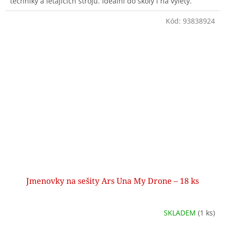
techniky a létajících strojů. Ideální do školy i na výlety.
Kód:
93838924
Jmenovky na sešity Ars Una My Drone – 18 ks
SKLADEM
(1 ks)