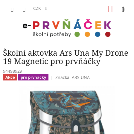
Přejít
NÁKU
na
CZK
obsah
KOŠÍK
Školní aktovka Ars Una My Drone
19 Magnetic pro prvňáčky
94498929
Značka:
ARS UNA
Akce
pro prvňáčky