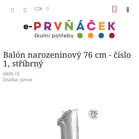
Přejít
NÁKU
na
CZK
obsah
KOŠÍK
Balón narozeninový 76 cm - číslo
1, stříbrný
6809-1S
Značka:
Junior