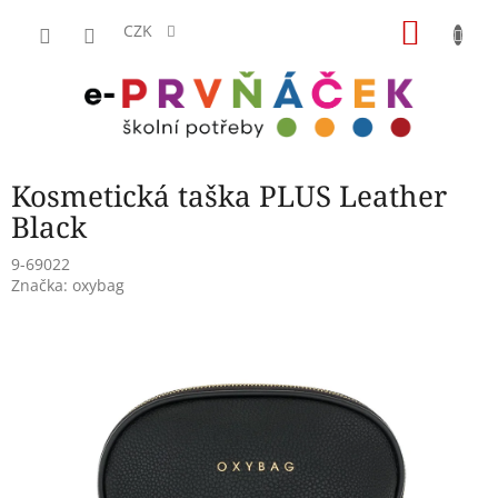
Přejít
NÁKU
na
CZK
obsah
KOŠÍK
Kosmetická taška PLUS Leather
Black
9-69022
Značka:
oxybag