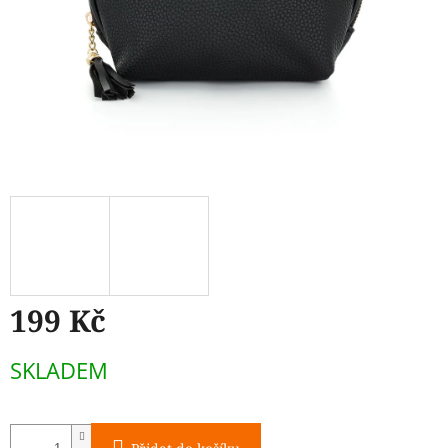
199 Kč
Měrná
SKLADEM
cena: