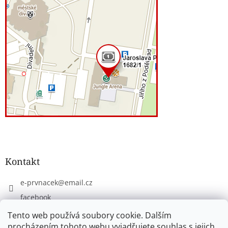
Kontakt
e-prvnacek
@
email.cz
facebook
eprvnacek
Tento web používá soubory cookie. Dalším
procházením tohoto webu vyjadřujete souhlas s jejich