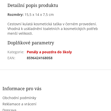
Detailní popis produktu
Rozměry:
15,5 x 14 x 7,5 cm
Cestovní kulatá kosmetická taška v černém provedení.
Vhodná k uskladnění toaletních a kosmetických potřeb
menší velikosti.
Doplňkové parametry
Kategorie
:
Penály a pouzdra do školy
EAN
:
8596424168058
Z
á
p
a
Informace pro vás
t
Obchodní podmínky
í
Reklamace a vrácení
Doprava