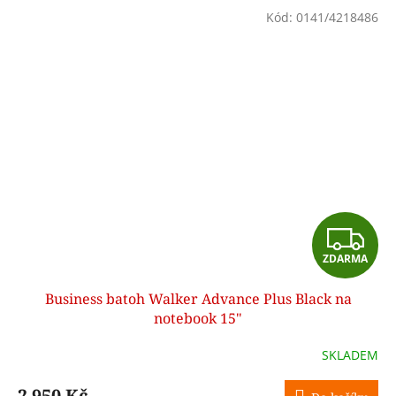
Kód:
0141/4218486
Z
ZDARMA
D
Business batoh Walker Advance Plus Black na
A
notebook 15"
R
SKLADEM
M
2 950 Kč