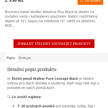
Do košíku
A
Business batoh Walker Advance Plus Black je ideální na
služební cesty i každodenní používání. Nabízí rozšiřitelný
objem až 32 l, kapsu na notebook 15", oddíl na oblečení,
RFID...
ZOBRAZIT VŠECHNY SOUVISEJÍCÍ PRODUKTY
Popis
Diskuze
Detailní popis produktu
✏️
Školní penál Walker Pure Concept Black
je ideální
volbou pro starší školáky a studenty, kteří mají rádi styl a
pořádek ve svých pomůckách.
🔍
Co uvnitř najdete:
🧷
20 pružných poutků
pro pastelky, tužky, fixy i