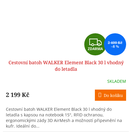
Z
2 400 Kč
–8 %
ZDARMA
D
Cestovní batoh WALKER Element Black 30 l vhodný
A
do letadla
R
SKLADEM
M
2 199 Kč
Do košíku
A
Cestovní batoh WALKER Element Black 30 l vhodný do
letadla s kapsou na notebook 15", RFID ochranou,
ergonomickými zády 3D AirMesh a možností připevnění na
kufr. Ideální do...