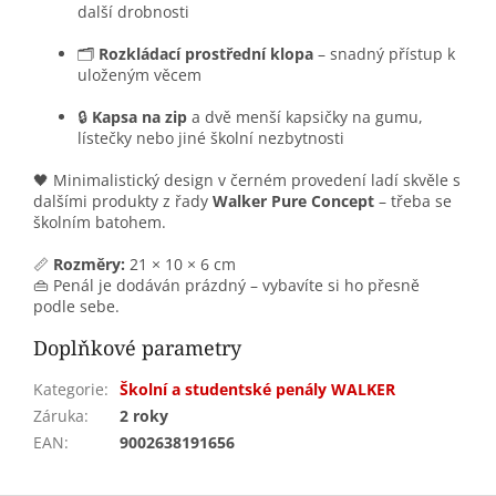
další drobnosti
🗂️
Rozkládací prostřední klopa
– snadný přístup k
uloženým věcem
🔒
Kapsa na zip
a dvě menší kapsičky na gumu,
lístečky nebo jiné školní nezbytnosti
🖤 Minimalistický design v černém provedení ladí skvěle s
dalšími produkty z řady
Walker Pure Concept
– třeba se
školním batohem.
📏
Rozměry:
21 × 10 × 6 cm
👜 Penál je dodáván prázdný – vybavíte si ho přesně
podle sebe.
Doplňkové parametry
Kategorie
:
Školní a studentské penály WALKER
Záruka
:
2 roky
EAN
:
9002638191656