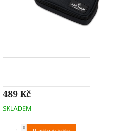
489 Kč
Měrná
SKLADEM
cena: