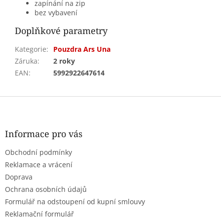
zapínání na zip
bez vybavení
Doplňkové parametry
Kategorie
:
Pouzdra Ars Una
Záruka
:
2 roky
EAN
:
5992922647614
Z
á
p
a
Informace pro vás
t
Obchodní podmínky
í
Reklamace a vrácení
Doprava
Ochrana osobních údajů
Formulář na odstoupení od kupní smlouvy
Reklamační formulář