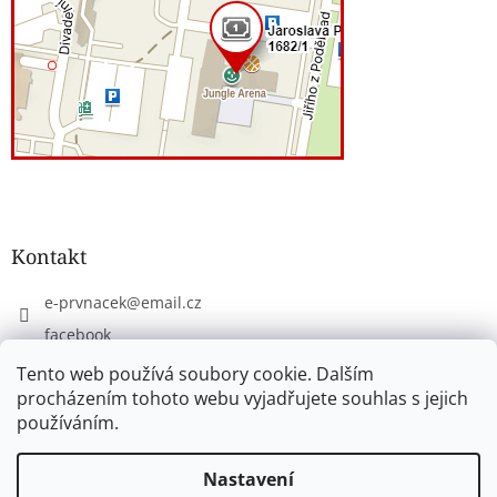
Kontakt
e-prvnacek
@
email.cz
facebook
eprvnacek
Tento web používá soubory cookie. Dalším
procházením tohoto webu vyjadřujete souhlas s jejich
používáním.
Vytvořil Shoptet
Nastavení