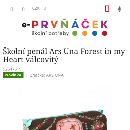
Přejít
NÁKU
na
CZK
obsah
KOŠÍK
Školní penál Ars Una Forest in my
Heart válcovitý
92647619
Značka:
ARS UNA
Novinka