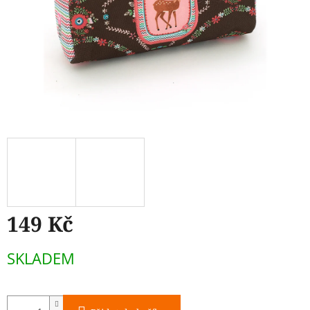
149 Kč
Měrná
SKLADEM
cena: