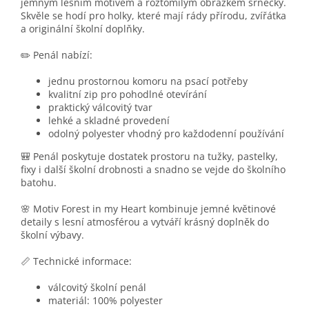
jemným lesním motivem a roztomilým obrázkem srnečky.
Skvěle se hodí pro holky, které mají rády přírodu, zvířátka
a originální školní doplňky.
✏️ Penál nabízí:
jednu prostornou komoru na psací potřeby
kvalitní zip pro pohodlné otevírání
praktický válcovitý tvar
lehké a skladné provedení
odolný polyester vhodný pro každodenní používání
🎒 Penál poskytuje dostatek prostoru na tužky, pastelky,
fixy i další školní drobnosti a snadno se vejde do školního
batohu.
🌸 Motiv Forest in my Heart kombinuje jemné květinové
detaily s lesní atmosférou a vytváří krásný doplněk do
školní výbavy.
📏 Technické informace:
válcovitý školní penál
materiál: 100% polyester