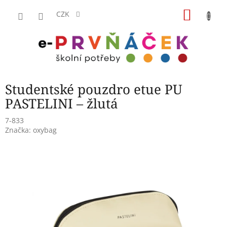
Přejít
NÁKU
na
CZK
obsah
KOŠÍK
Studentské pouzdro etue PU
PASTELINI – žlutá
7-833
Značka:
oxybag