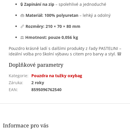
🔒
Zapínání na zip
– spolehlivé a jednoduché
👜
Materiál: 100% polyuretan
– lehký a odolný
📏
Rozměry: 210 × 70 × 80 mm
⚖️
Hmotnost: pouze 0,056 kg
Pouzdro krásně ladí s dalšími produkty z řady PASTELINI –
ideální volba pro školní výbavu s citem pro barvy a styl. 🎒
Doplňkové parametry
Kategorie
:
Pouzdra na tužky oxybag
Záruka
:
2 roky
EAN
:
8595096762540
Z
á
p
a
Informace pro vás