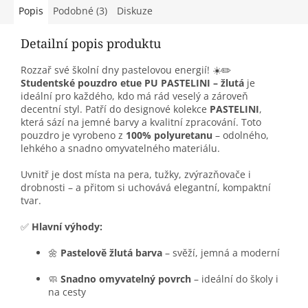
Popis
Podobné (3)
Diskuze
Detailní popis produktu
Rozzař své školní dny pastelovou energií! ☀️✏️
Studentské pouzdro etue PU PASTELINI – žlutá
je
ideální pro každého, kdo má rád veselý a zároveň
decentní styl. Patří do designové kolekce
PASTELINI
,
která sází na jemné barvy a kvalitní zpracování. Toto
pouzdro je vyrobeno z
100% polyuretanu
– odolného,
lehkého a snadno omyvatelného materiálu.
Uvnitř je dost místa na pera, tužky, zvýrazňovače i
drobnosti – a přitom si uchovává elegantní, kompaktní
tvar.
✅
Hlavní výhody:
🌼
Pastelově žlutá barva
– svěží, jemná a moderní
🧼
Snadno omyvatelný povrch
– ideální do školy i
na cesty