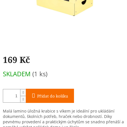
169 Kč
Měrná
SKLADEM
(1 ks)
cena:
Přidat do košíku
Malá lamino úložná krabice s víkem je ideální pro ukládání
dokumentů, školních potřeb, hraček nebo drobností. Díky
pevnému provedení a praktickým úchytům se snadno přenáší a