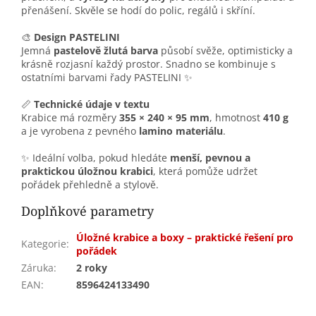
přenášení. Skvěle se hodí do polic, regálů i skříní.
🎨
Design PASTELINI
Jemná
pastelově žlutá barva
působí svěže, optimisticky a
krásně rozjasní každý prostor. Snadno se kombinuje s
ostatními barvami řady PASTELINI ✨
📏
Technické údaje v textu
Krabice má rozměry
355 × 240 × 95 mm
, hmotnost
410 g
a je vyrobena z pevného
lamino materiálu
.
✨ Ideální volba, pokud hledáte
menší, pevnou a
praktickou úložnou krabici
, která pomůže udržet
pořádek přehledně a stylově.
Doplňkové parametry
Úložné krabice a boxy – praktické řešení pro
Kategorie
:
pořádek
Záruka
:
2 roky
EAN
:
8596424133490