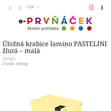
Přejít
NÁKU
na
CZK
obsah
KOŠÍK
Úložná krabice lamino PASTELINI
žlutá – malá
7-01621
Značka:
oxybag