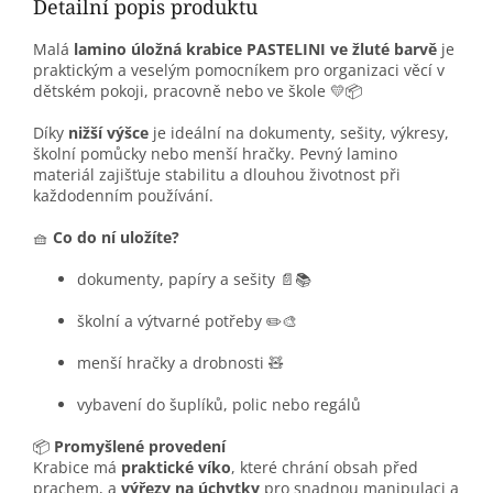
Detailní popis produktu
Malá
lamino úložná krabice PASTELINI ve žluté barvě
je
praktickým a veselým pomocníkem pro organizaci věcí v
dětském pokoji, pracovně nebo ve škole 💛📦
Díky
nižší výšce
je ideální na dokumenty, sešity, výkresy,
školní pomůcky nebo menší hračky. Pevný lamino
materiál zajišťuje stabilitu a dlouhou životnost při
každodenním používání.
🧺
Co do ní uložíte?
dokumenty, papíry a sešity 📄📚
školní a výtvarné potřeby ✏️🎨
menší hračky a drobnosti 🧸
vybavení do šuplíků, polic nebo regálů
📦
Promyšlené provedení
Krabice má
praktické víko
, které chrání obsah před
prachem, a
výřezy na úchytky
pro snadnou manipulaci a