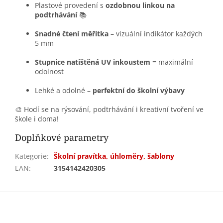
Plastové provedení s
ozdobnou linkou na
podtrhávání
📚
Snadné čtení měřítka
– vizuální indikátor každých
5 mm
Stupnice natištěná UV inkoustem
= maximální
odolnost
Lehké a odolné –
perfektní do školní výbavy
🎨 Hodí se na rýsování, podtrhávání i kreativní tvoření ve
škole i doma!
Doplňkové parametry
Kategorie
:
Školní pravítka, úhloměry, šablony
EAN
:
3154142420305
Z
á
p