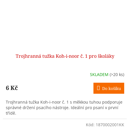
Trojhranná tužka Koh-i-noor č. 1 pro školáky
SKLADEM
(>20 ks)
6 Kč
Do košíku
Trojhranná tužka Koh-i-noor č. 1 s měkkou tuhou podporuje
správné držení psacího nástroje. Ideální pro psaní v první
třídě.
Kód:
1870002001KK