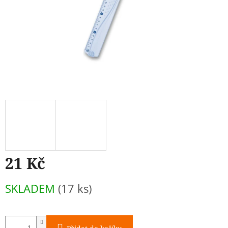
21 Kč
Měrná
SKLADEM
(17 ks)
cena: