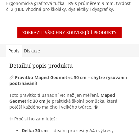
Ergonomická grafitová tužka TR9 s průměrem 9 mm, tvrdost
č. 2 (HB). Vhodná pro školáky, dyslektiky i dysgrafiky.
ZOBRAZIT VŠECHNY SOUVISEJÍCÍ PRODUKTY
Popis
Diskuze
Detailní popis produktu
📏
Pravítko Maped Geometric 30 cm – chytré rýsování i
podtrhávání!
Toto pravítko ti usnadní víc než jen měření.
Maped
Geometric 30 cm
je praktická školní pomůcka, která
potěší každého malého i velkého tvůrce. 🧠
✨ Proč si ho zamiluješ:
Délka 30 cm
– ideální pro sešity A4 i výkresy