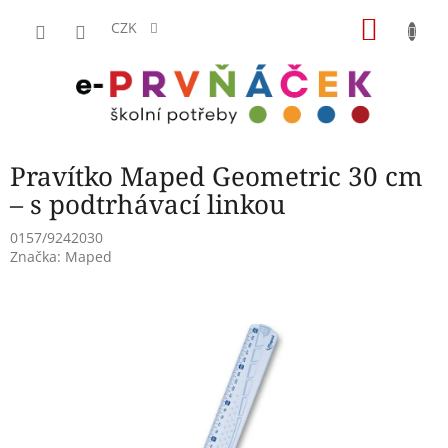
Přejít
NÁKU
na
CZK
obsah
KOŠÍK
Pravítko Maped Geometric 30 cm
– s podtrhávací linkou
0157/9242030
Značka:
Maped