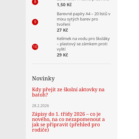
1,50 Kč
Barevné papíry A4 – 20 listů v
mixu sytých barev pro
tvoření
27 Kč
Kelímek na vodu pro školáky
– plastový se zámkem proti
vylití
29 Kč
Novinky
Kdy přejít ze školní aktovky na
batoh?
28.2.2026
Zápisy do 1. třídy 2026 – co je
nového, na co nezapomenout a
jak se připravit (přehled pro
rodiče)