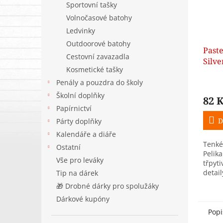
Sportovní tašky
Volnočasové batohy
Ledvinky
Outdoorové batohy
Paste
Cestovní zavazadla
Silve
Kosmetické tašky
Penály a pouzdra do školy
Školní doplňky
82 
Papírnictví
D
Párty doplňky
Kalendáře a diáře
Tenké
Ostatní
Pelika
Vše pro leváky
třpyt
detai
Tip na dárek
tvare
🎁 Drobné dárky pro spolužáky
průmě
Dárkové kupóny
obsah
Popi