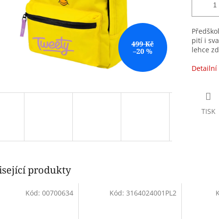
Předško
pití i s
499 Kč
lehce zd
–20 %
Detailní
TISK
sející produkty
Kód:
00700634
Kód:
3164024001PL2