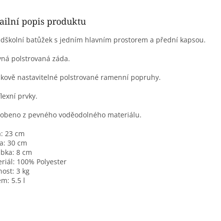
ailní popis produktu
edškolní batůžek s jedním hlavním prostorem a přední kapsou.
vná polstrovaná záda.
lkově nastavitelné polstrované ramenní popruhy.
flexní prvky.
robeno z pevného voděodolného materiálu.
a:
23 cm
a:
30 cm
ubka:
8 cm
riál:
100% Polyester
nost:
3 kg
em:
5.5 l