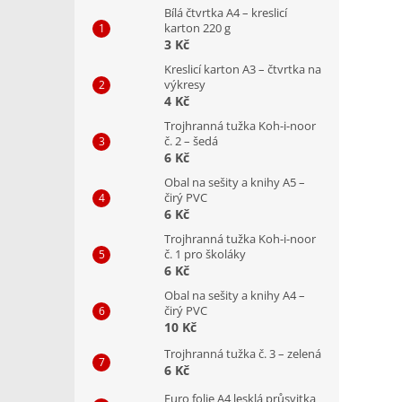
Bílá čtvrtka A4 – kreslicí
karton 220 g
3 Kč
Kreslicí karton A3 – čtvrtka na
výkresy
4 Kč
Trojhranná tužka Koh-i-noor
č. 2 – šedá
6 Kč
Obal na sešity a knihy A5 –
čirý PVC
6 Kč
Trojhranná tužka Koh-i-noor
č. 1 pro školáky
6 Kč
Obal na sešity a knihy A4 –
čirý PVC
10 Kč
Trojhranná tužka č. 3 – zelená
6 Kč
Euro folie A4 lesklá průsvitka