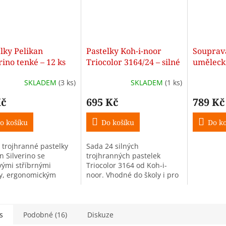
lky Pelikan
Pastelky Koh-i-noor
Souprav
rino tenké – 12 ks
Triocolor 3164/24 – silné
uměleck
trojhranné pastelky v
penálu
SKLADEM
(3 ks)
SKLADEM
(1 ks)
kovové krabičce
Kč
695 Kč
789 Kč
o košíku
Do košíku
Do ko
 trojhranné pastelky
Sada 24 silných
n Silverino se
trojhranných pastelek
ivými stříbrnými
Triocolor 3164 od Koh-i-
ly, ergonomickým
noor. Vhodné do školy i pro
m a odolnou tuhou o
umělecké kreslení, ideální
ru 3 mm. Balení
pro dysgrafiky a dyslektiky.
uje 12 barev.
Průměr 10,4 mm, dřevěné
tělo,...
s
Podobné (16)
Diskuze