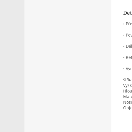
Det
• Př
• Pe
• Dé
• Re
• Vy
šířk
Výšk
Hlo
Mate
Nos
Obj