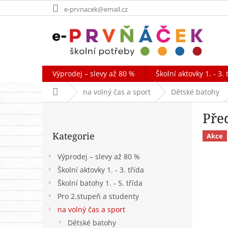
Přejít
e-prvnacek@email.cz
na
obsah
Výprodej – slevy až 80 %
Školní aktovky 1. - 3. 
Domů
na volný čas a sport
Dětské batohy
P
Pře
o
Přeskočit
s
Kategorie
kategorie
Akce
t
r
Výprodej – slevy až 80 %
a
Školní aktovky 1. - 3. třída
n
Školní batohy 1. - 5. třída
n
í
Pro 2.stupeň a studenty
p
na volný čas a sport
a
Dětské batohy