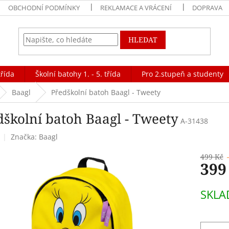
OBCHODNÍ PODMÍNKY
REKLAMACE A VRÁCENÍ
DOPRAVA
HLEDAT
třída
Školní batohy 1. - 5. třída
Pro 2.stupeň a studenty
Baagl
Předškolní batoh Baagl - Tweety
dškolní batoh Baagl - Tweety
A-31438
Značka:
Baagl
499 Kč
399
Měrná
SKLA
cena: