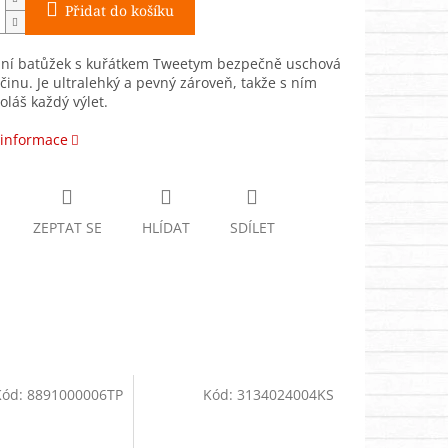
Přidat do košíku
lní batůžek s kuřátkem Tweetym bezpečně uschová
vačinu. Je ultralehký a pevný zároveň, takže s ním
oláš každý výlet.
 informace
ZEPTAT SE
HLÍDAT
SDÍLET
Kód:
8891000006TP
Kód:
3134024004KS