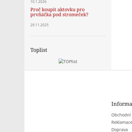
10.1.2026
Proč koupit aktovku pro
prvňáčka pod stromeček?
29.11.2025
Toplist
Z
á
p
a
t
Informa
í
Obchodní
Reklamace
Doprava