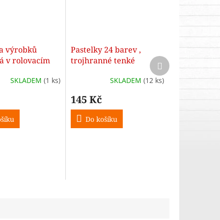
a výrobků
Pastelky 24 barev ,
á v rolovacím
trojhranné tenké
Další
produkt
Triocolor
SKLADEM
(1 ks)
SKLADEM
(12 ks)
145 Kč
šíku
Do košíku