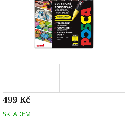
499 Kč
Měrná
SKLADEM
cena: