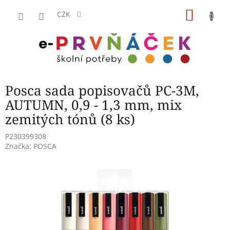
Přejít
NÁKU
na
CZK
obsah
KOŠÍK
Posca sada popisovačů PC-3M,
AUTUMN, 0,9 - 1,3 mm, mix
zemitých tónů (8 ks)
P230399308
Značka:
POSCA