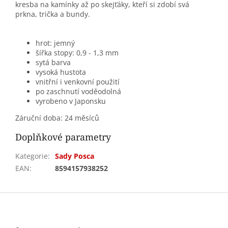
kresba na kamínky až po skejťáky, kteří si zdobí svá
prkna, trička a bundy.
hrot: jemný
šířka stopy: 0,9 - 1,3 mm
sytá barva
vysoká hustota
vnitřní i venkovní použití
po zaschnutí voděodolná
vyrobeno v Japonsku
Záruční doba: 24 měsíců
Doplňkové parametry
Kategorie
:
Sady Posca
EAN
:
8594157938252
Z
á
p