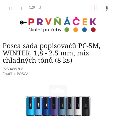
Přejít
NÁKU
na
CZK
obsah
KOŠÍK
Posca sada popisovačů PC-5M,
WINTER, 1,8 - 2,5 mm, mix
chladných tónů (8 ks)
P250499308
Značka:
POSCA