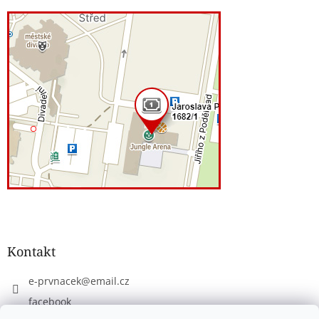
Kontakt
e-prvnacek
@
email.cz
facebook