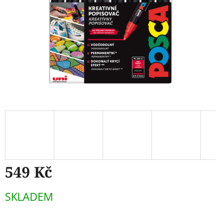
549 Kč
Měrná
SKLADEM
cena: