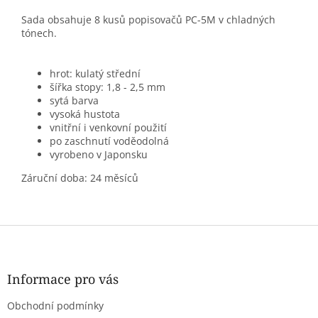
Sada obsahuje 8 kusů popisovačů PC-5M v chladných
tónech.
hrot: kulatý střední
šířka stopy: 1,8 - 2,5 mm
sytá barva
vysoká hustota
vnitřní i venkovní použití
po zaschnutí voděodolná
vyrobeno v Japonsku
Záruční doba: 24 měsíců
Z
á
p
a
Informace pro vás
t
Obchodní podmínky
í