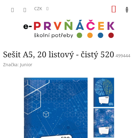
Přejít
NÁKU
na
CZK
obsah
KOŠÍK
Sešit A5, 20 listový - čistý 520
499444
Značka:
Junior