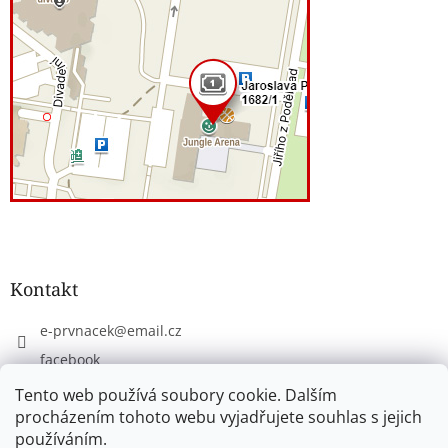
Kontakt
e-prvnacek
@
email.cz
facebook
eprvnacek
Tento web používá soubory cookie. Dalším
procházením tohoto webu vyjadřujete souhlas s jejich
používáním.