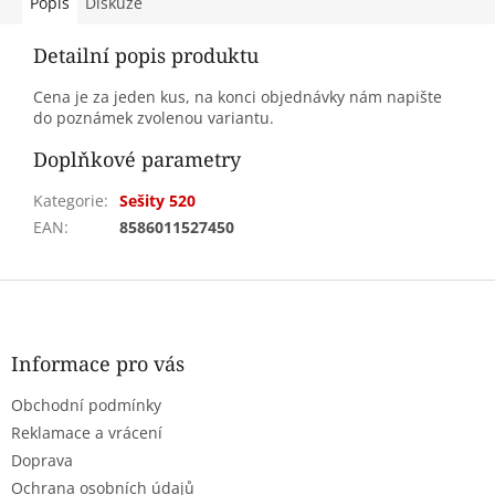
Popis
Diskuze
Detailní popis produktu
Cena je za jeden kus, na konci objednávky nám napište
do poznámek zvolenou variantu.
Doplňkové parametry
Kategorie
:
Sešity 520
EAN
:
8586011527450
Z
á
p
a
Informace pro vás
t
Obchodní podmínky
í
Reklamace a vrácení
Doprava
Ochrana osobních údajů