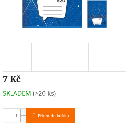
7 Kč
Měrná
SKLADEM
(>20 ks)
cena:
Přidat do košíku