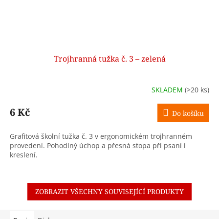
Trojhranná tužka č. 3 – zelená
SKLADEM
(>20 ks)
6 Kč
Do košíku
Grafitová školní tužka č. 3 v ergonomickém trojhranném
provedení. Pohodlný úchop a přesná stopa při psaní i
kreslení.
ZOBRAZIT VŠECHNY SOUVISEJÍCÍ PRODUKTY