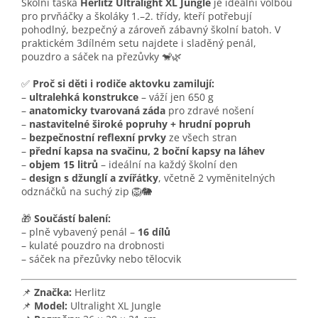
Školní taška
Herlitz Ultralight XL Jungle
je ideální volbou
pro prvňáčky a školáky 1.–2. třídy, kteří potřebují
pohodlný, bezpečný a zároveň zábavný školní batoh. V
praktickém 3dílném setu najdete i sladěný penál,
pouzdro a sáček na přezůvky 🐒🌿
✅
Proč si děti i rodiče aktovku zamilují:
–
ultralehká konstrukce
– váží jen 650 g
–
anatomicky tvarovaná záda
pro zdravé nošení
–
nastavitelné široké popruhy + hrudní popruh
–
bezpečnostní reflexní prvky
ze všech stran
–
přední kapsa na svačinu, 2 boční kapsy na láhev
–
objem 15 litrů
– ideální na každý školní den
–
design s džunglí a zvířátky
, včetně 2 vyměnitelných
odznáčků na suchý zip 🦁🐘
🎁
Součástí balení:
– plně vybavený penál –
16 dílů
– kulaté pouzdro na drobnosti
– sáček na přezůvky nebo tělocvik
📌
Značka:
Herlitz
📌
Model:
Ultralight XL Jungle