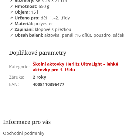
📌
Rozměry:
36 × 28 × 21 cm
📌
Hmotnost:
650 g
📌
Objem:
15 l
📌
Určeno pro:
děti 1.–2. třídy
📌
Materiál:
polyester
📌
Zapínání:
klopové s přezkou
📌
Obsah balení:
aktovka, penál (16 dílů), pouzdro, sáček
Doplňkové parametry
Školní aktovky Herlitz UltraLight – lehké
Kategorie
:
aktovky pro 1. třídu
Záruka
:
2 roky
EAN
:
4008110396477
Z
á
p
a
Informace pro vás
t
Obchodní podmínky
í