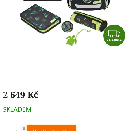
Z
ZDARMA
D
A
R
M
A
2 649 Kč
Měrná
SKLADEM
cena: