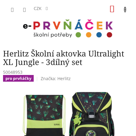
Přejít
NÁKU
na
CZK
obsah
KOŠÍK
Herlitz Školní aktovka Ultralight
XL Jungle - 3dílný set
50048953
Značka:
Herlitz
pro prvňáčky