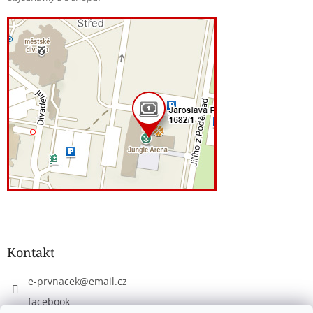
Kontakt
e-prvnacek
@
email.cz
facebook