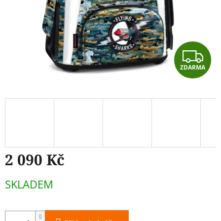
Z
ZDARMA
D
A
R
M
A
2 090 Kč
Měrná
SKLADEM
cena: