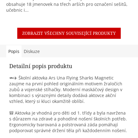
obsahuje 18 jmenovek na třech arších pro označení sešitů,
učebnic i...
ZOBRAZIT VŠECHNY SOUVISEJÍCÍ PRODUKTY
Popis
Diskuze
Detailní popis produktu
🦈✈️ Školní aktovka Ars Una Flying Sharks Magnetic
zaujme na první pohled originálním motivem žraločích
zubů a vojenské stíhačky. Moderní maskáčový design v
kombinaci s výraznými detaily dodává aktovce akční
vzhled, který si kluci okamžitě oblíbí.
🎒 Aktovka je vhodná pro děti od 1. třídy a byla navržena
s důrazem na zdravé a pohodlné nošení školních potřeb.
Ergonomicky tvarovaná a polstrovaná záda pomáhají
podporovat správné držení těla při každodenním nošení.