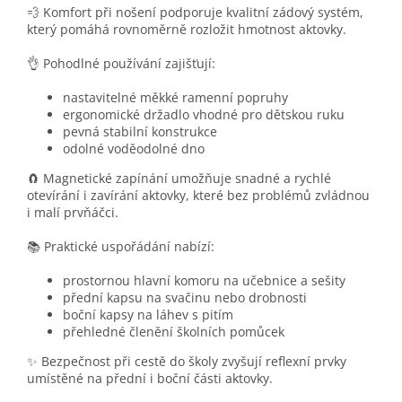
💨 Komfort při nošení podporuje kvalitní zádový systém,
který pomáhá rovnoměrně rozložit hmotnost aktovky.
👌 Pohodlné používání zajišťují:
nastavitelné měkké ramenní popruhy
ergonomické držadlo vhodné pro dětskou ruku
pevná stabilní konstrukce
odolné voděodolné dno
🧲 Magnetické zapínání umožňuje snadné a rychlé
otevírání i zavírání aktovky, které bez problémů zvládnou
i malí prvňáčci.
📚 Praktické uspořádání nabízí:
prostornou hlavní komoru na učebnice a sešity
přední kapsu na svačinu nebo drobnosti
boční kapsy na láhev s pitím
přehledné členění školních pomůcek
✨ Bezpečnost při cestě do školy zvyšují reflexní prvky
umístěné na přední i boční části aktovky.