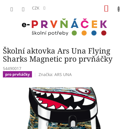
Přejít
NÁKU
na
CZK
obsah
KOŠÍK
Školní aktovka Ars Una Flying
Sharks Magnetic pro prvňáčky
54490017
Značka:
ARS UNA
pro prvňáčky