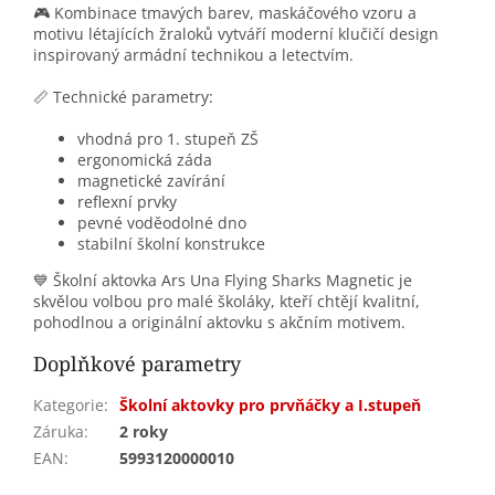
🎮 Kombinace tmavých barev, maskáčového vzoru a
motivu létajících žraloků vytváří moderní klučičí design
inspirovaný armádní technikou a letectvím.
📏 Technické parametry:
vhodná pro 1. stupeň ZŠ
ergonomická záda
magnetické zavírání
reflexní prvky
pevné voděodolné dno
stabilní školní konstrukce
💙 Školní aktovka Ars Una Flying Sharks Magnetic je
skvělou volbou pro malé školáky, kteří chtějí kvalitní,
pohodlnou a originální aktovku s akčním motivem.
Doplňkové parametry
Kategorie
:
Školní aktovky pro prvňáčky a I.stupeň
Záruka
:
2 roky
EAN
:
5993120000010