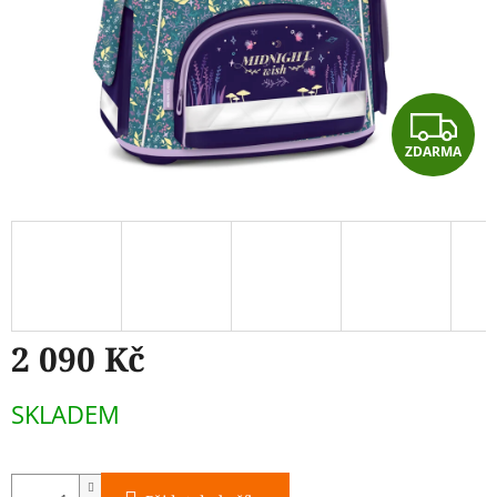
Z
ZDARMA
D
A
R
M
A
2 090 Kč
Měrná
SKLADEM
cena: