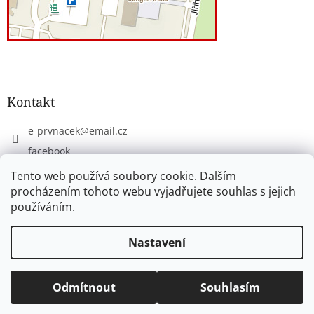
Kontakt
e-prvnacek
@
email.cz
facebook
eprvnacek
Tento web používá soubory cookie. Dalším
procházením tohoto webu vyjadřujete souhlas s jejich
používáním.
Vytvořil Shoptet
Nastavení
Copyright 2026
www.e-prvnacek.cz
. Všechna práva
Odmítnout
Souhlasím
vyhrazena.