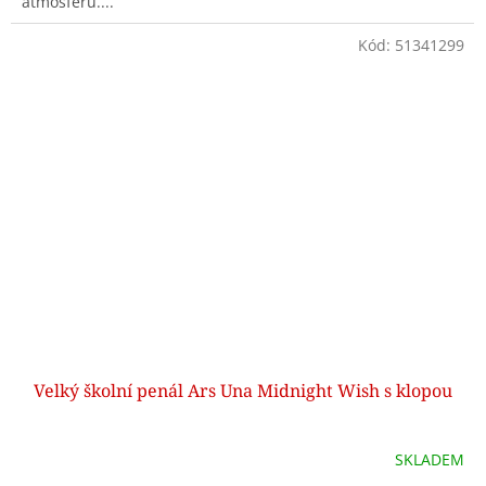
atmosféru....
Kód:
51341299
Velký školní penál Ars Una Midnight Wish s klopou
SKLADEM