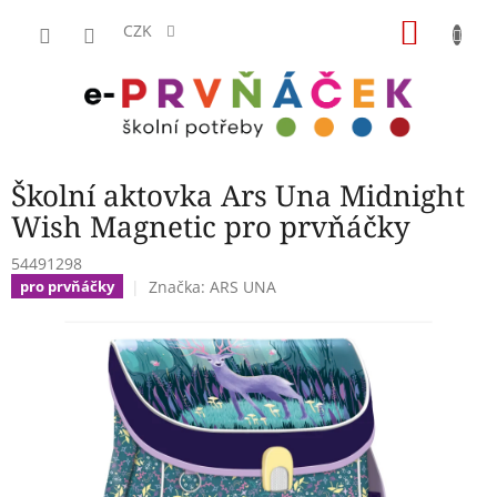
Přejít
NÁKU
na
CZK
obsah
KOŠÍK
Školní aktovka Ars Una Midnight
Wish Magnetic pro prvňáčky
54491298
Značka:
ARS UNA
pro prvňáčky