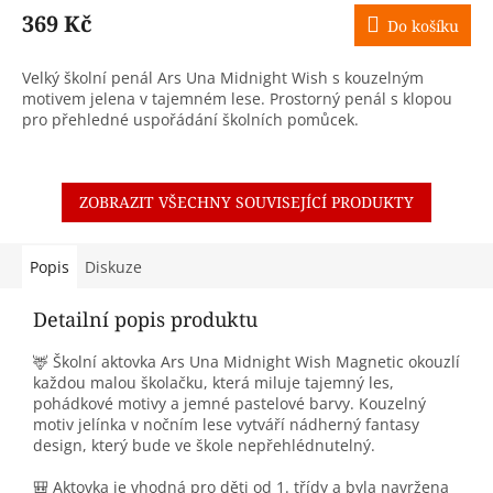
369 Kč
Do košíku
Velký školní penál Ars Una Midnight Wish s kouzelným
motivem jelena v tajemném lese. Prostorný penál s klopou
pro přehledné uspořádání školních pomůcek.
ZOBRAZIT VŠECHNY SOUVISEJÍCÍ PRODUKTY
Popis
Diskuze
Detailní popis produktu
🦌 Školní aktovka Ars Una Midnight Wish Magnetic okouzlí
každou malou školačku, která miluje tajemný les,
pohádkové motivy a jemné pastelové barvy. Kouzelný
motiv jelínka v nočním lese vytváří nádherný fantasy
design, který bude ve škole nepřehlédnutelný.
🎒 Aktovka je vhodná pro děti od 1. třídy a byla navržena