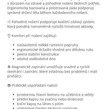
s důrazem na zdravé a pohodlné nošení školních potřeb.
Ergonomicky tvarovaná a polstrovaná záda podporují
správné držení těla během každodenního nošení.
💨 Pohodlné nošení podporuje kvalitní zádový systém,
který pomáhá rovnoměrně rozložit hmotnost aktovky.
👌 Komfort při nošení zajišťují:
nastavitelné měkké ramenní popruhy
ergonomické držadlo vhodné pro dětskou ruku
pevná stabilní konstrukce
odolné voděodolné dno
🧲 Magnetické zapínání umožňuje snadné a rychlé
otevírání i zavírání, které zvládnou bez problémů i malí
prvňáčci.
📚 Praktické uspořádání nabízí:
prostornou hlavní komoru na učebnice a sešity
přední kapsu na svačinu nebo drobnosti
boční kapsy na láhev s pitím
přehledné členění školních pomůcek