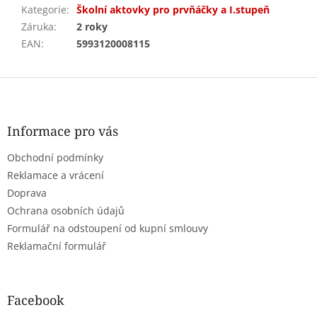
Kategorie
:
Školní aktovky pro prvňáčky a I.stupeň
Záruka
:
2 roky
EAN
:
5993120008115
Z
á
p
a
Informace pro vás
t
Obchodní podmínky
í
Reklamace a vrácení
Doprava
Ochrana osobních údajů
Formulář na odstoupení od kupní smlouvy
Reklamační formulář
Facebook