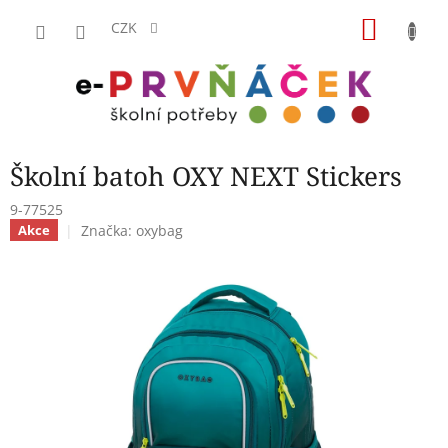
Přejít
NÁKU
na
CZK
obsah
KOŠÍK
Školní batoh OXY NEXT Stickers
9-77525
Značka:
oxybag
Akce