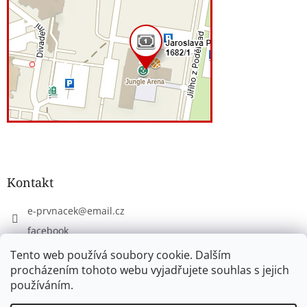
Kontakt
e-prvnacek
@
email.cz
facebook
eprvnacek
Tento web používá soubory cookie. Dalším
procházením tohoto webu vyjadřujete souhlas s jejich
používáním.