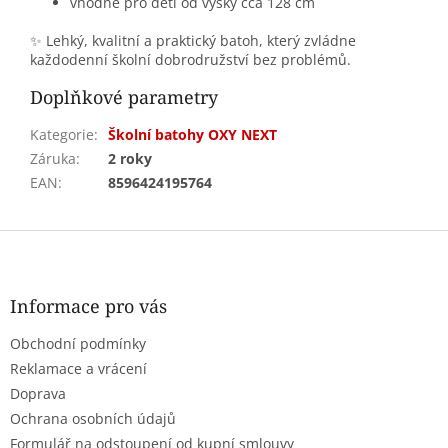
vhodné pro děti od výšky cca 128 cm
✨ Lehký, kvalitní a praktický batoh, který zvládne
každodenní školní dobrodružství bez problémů.
Doplňkové parametry
Kategorie
:
Školní batohy OXY NEXT
Záruka
:
2 roky
EAN
:
8596424195764
Z
á
p
a
Informace pro vás
t
Obchodní podmínky
í
Reklamace a vrácení
Doprava
Ochrana osobních údajů
Formulář na odstoupení od kupní smlouvy