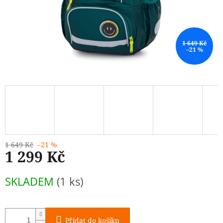
1 649 Kč
–21 %
1 649 Kč
–21 %
1 299 Kč
Měrná
SKLADEM
(1 ks)
cena:
Přidat do košíku