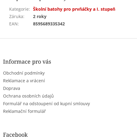
Kategorie
:
Školní batohy pro prvňáčky a I. stupeň
Záruka
:
2 roky
EAN
:
8595689335342
Z
á
p
a
Informace pro vás
t
Obchodní podmínky
í
Reklamace a vrácení
Doprava
Ochrana osobních údajů
Formulář na odstoupení od kupní smlouvy
Reklamační formulář
Facebook