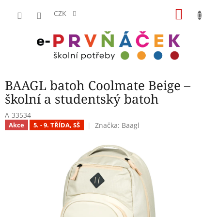
Přejít
NÁKU
na
CZK
obsah
KOŠÍK
BAAGL batoh Coolmate Beige –
školní a studentský batoh
A-33534
Značka:
Baagl
Akce
5. - 9. TŘÍDA, SŠ