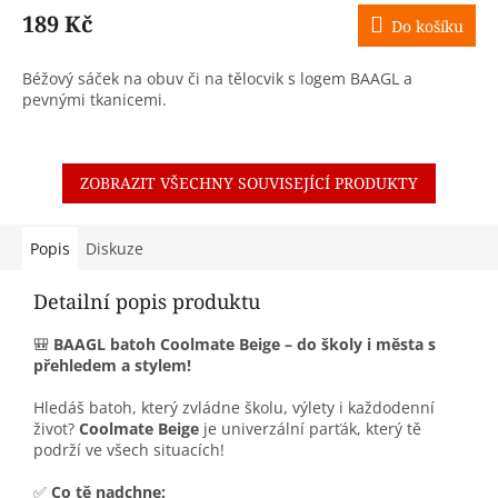
189 Kč
Do košíku
Béžový sáček na obuv či na tělocvik s logem BAAGL a
pevnými tkanicemi.
ZOBRAZIT VŠECHNY SOUVISEJÍCÍ PRODUKTY
Popis
Diskuze
Detailní popis produktu
🎒
BAAGL batoh Coolmate Beige – do školy i města s
přehledem a stylem!
Hledáš batoh, který zvládne školu, výlety i každodenní
život?
Coolmate Beige
je univerzální parťák, který tě
podrží ve všech situacích!
✅
Co tě nadchne: