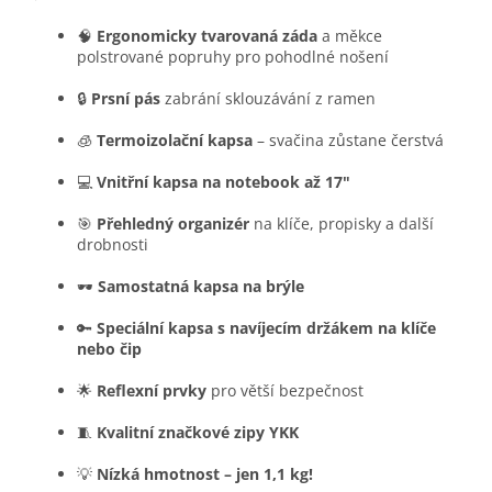
🧠
Ergonomicky tvarovaná záda
a měkce
polstrované popruhy pro pohodlné nošení
🔒
Prsní pás
zabrání sklouzávání z ramen
🧊
Termoizolační kapsa
– svačina zůstane čerstvá
💻
Vnitřní kapsa na notebook až 17"
🎯
Přehledný organizér
na klíče, propisky a další
drobnosti
🕶️
Samostatná kapsa na brýle
🔑
Speciální kapsa s navíjecím držákem na klíče
nebo čip
🌟
Reflexní prvky
pro větší bezpečnost
🧵
Kvalitní značkové zipy YKK
💡
Nízká hmotnost – jen 1,1 kg!