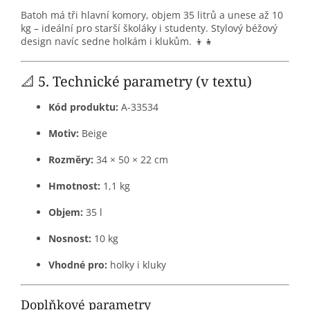
Batoh má tři hlavní komory, objem 35 litrů a unese až 10
kg – ideální pro starší školáky i studenty. Stylový béžový
design navíc sedne holkám i klukům. 👦👧
📐 5. Technické parametry (v textu)
Kód produktu:
A-33534
Motiv:
Beige
Rozměry:
34 × 50 × 22 cm
Hmotnost:
1,1 kg
Objem:
35 l
Nosnost:
10 kg
Vhodné pro:
holky i kluky
Doplňkové parametry