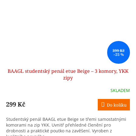
399 Kč
–25 %
BAAGL studentský penál etue Beige – 3 komory, YKK
zipy
SKLADEM
299 Kč
Do košíku
Studentský penál BAAGL etue Beige se třemi samostatnými
komorami na zip YKK. Uvnitř přehledné členění pro
drobnosti a praktické poutko na zavěšení. Vyroben z