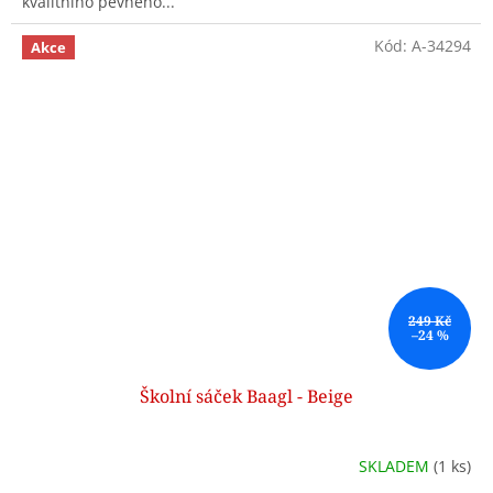
kvalitního pevného...
Kód:
A-34294
Akce
249 Kč
–24 %
Školní sáček Baagl - Beige
SKLADEM
(1 ks)