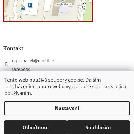
Kontakt
e-prvnacek
@
email.cz
facebook
eprvnacek
Tento web používá soubory cookie. Dalším
procházením tohoto webu vyjadřujete souhlas s jejich
používáním.
Vytvořil Shoptet
Nastavení
Copyright 2026
www.e-prvnacek.cz
. Všechna práva
Odmítnout
Souhlasím
vyhrazena.