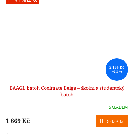
5. - 9. TŘÍDA, SŠ
2 199 Kč
–24 %
BAAGL batoh Coolmate Beige – školní a studentský
batoh
SKLADEM
1 669 Kč
Do košíku