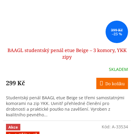
399 Kč
–25 %
BAAGL studentský penál etue Beige – 3 komory, YKK
zipy
SKLADEM
299 Kč
Do košíku
Studentský penál BAAGL etue Beige se třemi samostatnými
komorami na zip YKK. Uvnitř přehledné členění pro
drobnosti a praktické poutko na zavěšení. Vyroben z
kvalitního pevného...
Kód:
A-33534
Akce