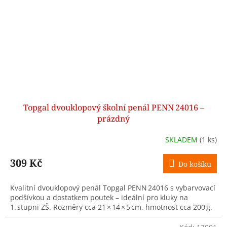
Topgal dvouklopový školní penál PENN 24016 –
prázdný
SKLADEM
(1 ks)
309 Kč
Do košíku
Kvalitní dvouklopový penál Topgal PENN 24016 s vybarvovací
podšívkou a dostatkem poutek – ideální pro kluky na
1. stupni ZŠ. Rozměry cca 21 × 14 × 5 cm, hmotnost cca 200 g.