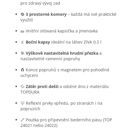
pro zdravý vývoj zad
🔁
3 prostorné komory
– každá má své praktické
využití
🎫 Vnitřní síťovaná kapsička a jmenovka
🧃
Boční kapsy
ideální na láhev ZIVA 0,5 l
🎯
Výškově nastavitelná hrudní přezka
a
nastavitelné ramenní popruhy
🧲 Konce popruhů s magnetem pro pohodlné
uchycení
💦
Zátěr proti dešti
a odolné dno z materiálu
TOPDURA
💡 Reflexní prvky vpředu, po stranách i na
popruzích
🔗 Poutka pro připevnění bederního pásu (TOP
24021 nebo 24022)