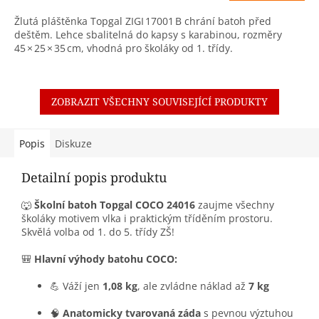
Žlutá pláštěnka Topgal ZIGI 17001 B chrání batoh před
deštěm. Lehce sbalitelná do kapsy s karabinou, rozměry
45 × 25 × 35 cm, vhodná pro školáky od 1. třídy.
ZOBRAZIT VŠECHNY SOUVISEJÍCÍ PRODUKTY
Popis
Diskuze
Detailní popis produktu
🐺
Školní batoh Topgal COCO 24016
zaujme všechny
školáky motivem vlka i praktickým tříděním prostoru.
Skvělá volba od 1. do 5. třídy ZŠ!
🎒
Hlavní výhody batohu COCO:
💪 Váží jen
1,08 kg
, ale zvládne náklad až
7 kg
🧠
Anatomicky tvarovaná záda
s pevnou výztuhou