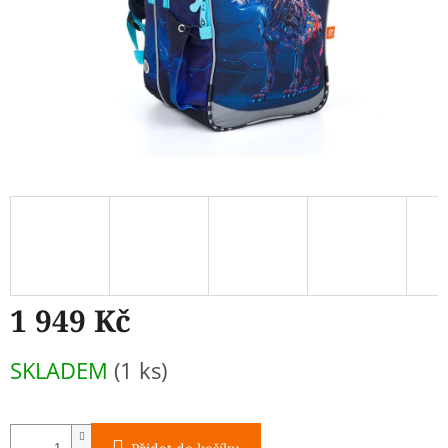
1 949 Kč
Měrná
SKLADEM
(1 ks)
cena: