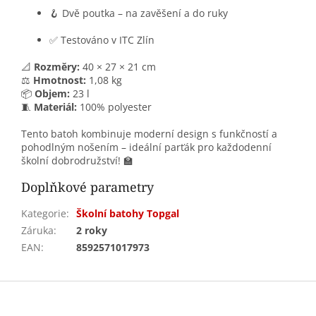
🪝 Dvě poutka – na zavěšení a do ruky
✅ Testováno v ITC Zlín
📐
Rozměry:
40 × 27 × 21 cm
⚖️
Hmotnost:
1,08 kg
📦
Objem:
23 l
🧵
Materiál:
100% polyester
Tento batoh kombinuje moderní design s funkčností a
pohodlným nošením – ideální parťák pro každodenní
školní dobrodružství! 🏫
Doplňkové parametry
Kategorie
:
Školní batohy Topgal
Záruka
:
2 roky
EAN
:
8592571017973
Z
á