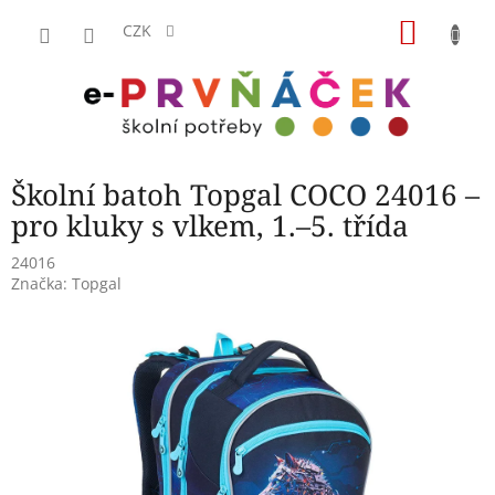
Přejít
NÁKU
na
CZK
obsah
KOŠÍK
Školní batoh Topgal COCO 24016 –
pro kluky s vlkem, 1.–5. třída
24016
Značka:
Topgal