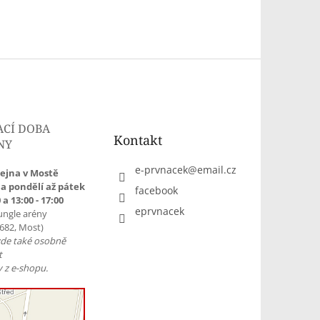
ACÍ DOBA
Kontakt
NY
e-prvnacek
@
email.cz
ejna v Mostě
a pondělí až pátek
facebook
 a 13:00 - 17:00
eprvnacek
ungle arény
1682, Most)
zde také osobně
t
 z e-shopu.