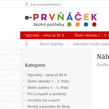
Přejít
e-prvnacek@email.cz
na
obsah
Výprodej – slevy až 80 %
Školní aktovky 1. - 3. 
Domů
Školní doplňky
Náhradní hrudní popr
P
Náh
o
Přeskočit
s
Kategorie
Značka
kategorie
t
r
Výprodej – slevy až 80 %
a
Školní aktovky 1. - 3. třída
n
Školní batohy 1. - 5. třída
n
í
Pro 2.stupeň a studenty
p
na volný čas a sport
a
Penály a pouzdra do školy