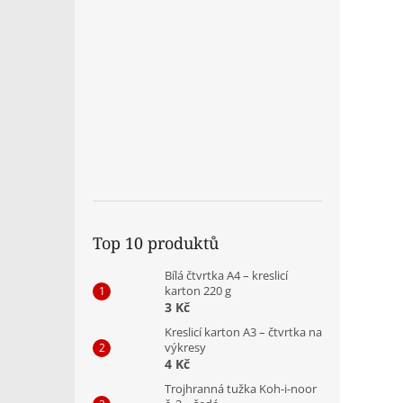
Top 10 produktů
Bílá čtvrtka A4 – kreslicí
karton 220 g
3 Kč
Kreslicí karton A3 – čtvrtka na
výkresy
4 Kč
Trojhranná tužka Koh-i-noor