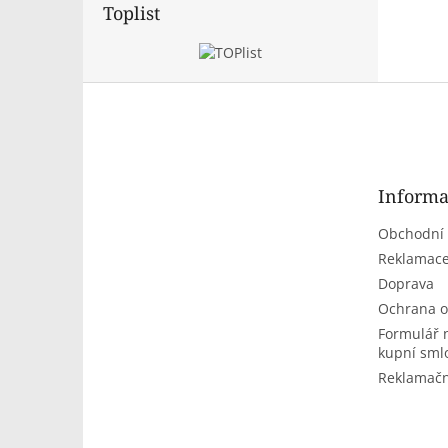
Toplist
Z
á
p
a
t
Informa
í
Obchodní
Reklamace
Doprava
Ochrana o
Formulář 
kupní sml
Reklamačn