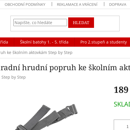
OBCHODNÍ PODMÍNKY
REKLAMACE A VRÁCENÍ
DOPRAVA
HLEDAT
třída
Školní batohy 1. - 5. třída
Pro 2.stupeň a studenty
uh ke školním aktovkám Step by Step
radní hrudní popruh ke školním ak
:
Step by Step
189
Měrná
SKL
cena: