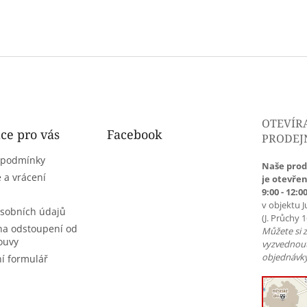
OTEVÍR
ce pro vás
Facebook
PRODEJ
 podmínky
Naše prod
 a vrácení
je otevřen
9:00 - 12:00
v objektu J
sobních údajů
(J. Průchy 
na odstoupení od
Můžete si 
ouvy
vyzvednou
objednávky
í formulář