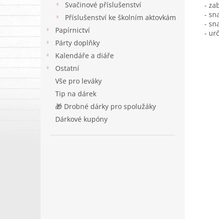
Svačinové příslušenství
- za
- sn
Příslušenství ke školním aktovkám
- sn
Papírnictví
- ur
Párty doplňky
Kalendáře a diáře
Ostatní
Vše pro leváky
Tip na dárek
🎁 Drobné dárky pro spolužáky
Dárkové kupóny