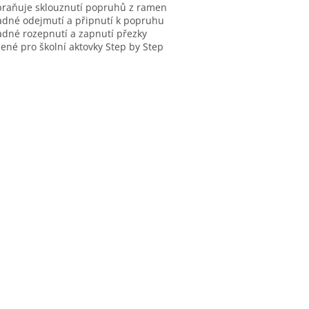
braňuje sklouznutí popruhů z ramen
adné odejmutí a připnutí k popruhu
adné rozepnutí a zapnutí přezky
čené pro školní aktovky Step by Step