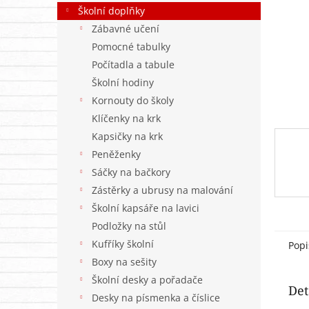
n
Školní doplňky
e
Zábavné učení
l
Pomocné tabulky
Počítadla a tabule
Školní hodiny
Kornouty do školy
Klíčenky na krk
Kapsičky na krk
Peněženky
Sáčky na bačkory
Zástěrky a ubrusy na malování
Školní kapsáře na lavici
Podložky na stůl
Kufříky školní
Popi
Boxy na sešity
Školní desky a pořadače
Det
Desky na písmenka a číslice