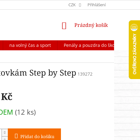
OCHRANA OSOBNÍCH ÚDAJŮ
CZK
FORMULÁŘ NA ODSTOUPENÍ OD 
Přihlášení
NÁKUPNÍ
Prázdný košík
KOŠÍK
na volný čas a sport
Penály a pouzdra do školy
Škol
tovkám Step by Step
139272
 Kč
ADEM
(12 ks)
Přidat do košíku