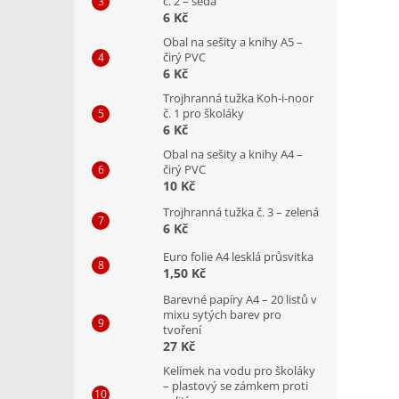
č. 2 – šedá
6 Kč
Obal na sešity a knihy A5 –
čirý PVC
6 Kč
Trojhranná tužka Koh-i-noor
č. 1 pro školáky
6 Kč
Obal na sešity a knihy A4 –
čirý PVC
10 Kč
Trojhranná tužka č. 3 – zelená
6 Kč
Euro folie A4 lesklá průsvitka
1,50 Kč
Barevné papíry A4 – 20 listů v
mixu sytých barev pro
tvoření
27 Kč
Kelímek na vodu pro školáky
– plastový se zámkem proti