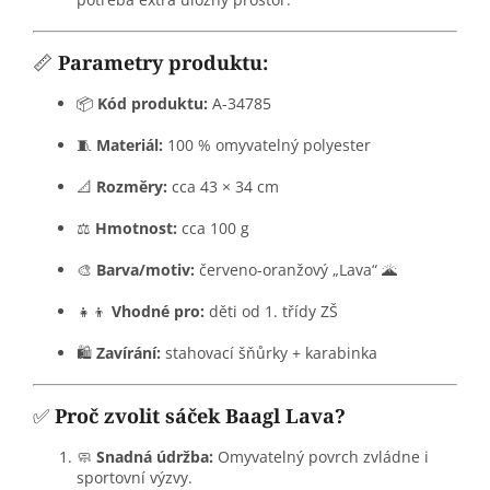
📏
Parametry produktu:
📦
Kód produktu:
A-34785
🧵
Materiál:
100 % omyvatelný polyester
📐
Rozměry:
cca 43 × 34 cm
⚖️
Hmotnost:
cca 100 g
🎨
Barva/motiv:
červeno-oranžový „Lava“ 🌋
👧👦
Vhodné pro:
děti od 1. třídy ZŠ
🛍️
Zavírání:
stahovací šňůrky + karabinka
✅
Proč zvolit sáček Baagl Lava?
🧼
Snadná údržba:
Omyvatelný povrch zvládne i
sportovní výzvy.