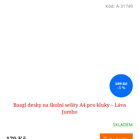
Kód:
A-31749
189 Kč
–5 %
Baagl desky na školní sešity A4 pro kluky – Láva
Jumbo
SKLADEM
179 Kč