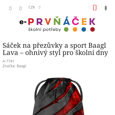
Přejít
NÁKU
na
CZK
obsah
KOŠÍK
Sáček na přezůvky a sport Baagl
Lava – ohnivý styl pro školní dny
A-7741
Značka:
Baagl