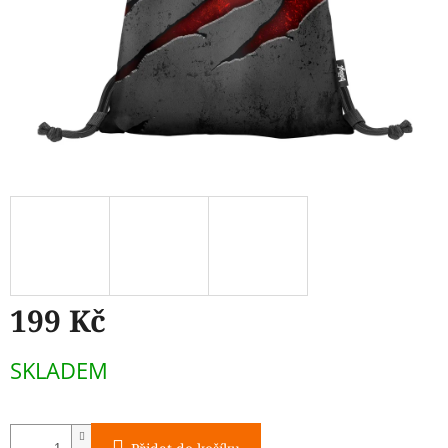
199 Kč
Měrná
SKLADEM
cena: