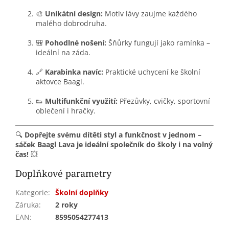
🎨
Unikátní design:
Motiv lávy zaujme každého
malého dobrodruha.
🎒
Pohodlné nošení:
Šňůrky fungují jako ramínka –
ideální na záda.
🔗
Karabinka navíc:
Praktické uchycení ke školní
aktovce Baagl.
👟
Multifunkční využití:
Přezůvky, cvičky, sportovní
oblečení i hračky.
🔍
Dopřejte svému dítěti styl a funkčnost v jednom –
sáček Baagl Lava je ideální společník do školy i na volný
čas!
💥
Doplňkové parametry
Kategorie
:
Školní doplňky
Záruka
:
2 roky
EAN
:
8595054277413