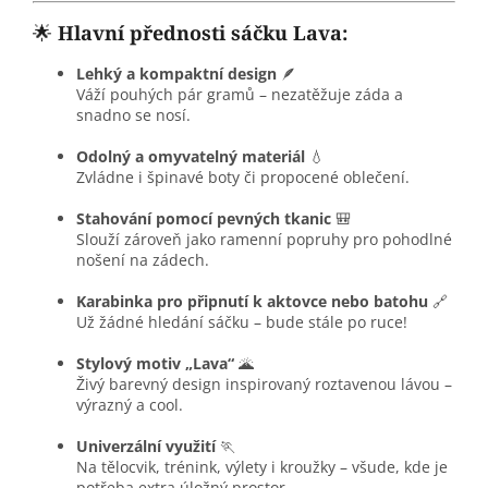
🌟
Hlavní přednosti sáčku Lava:
Lehký a kompaktní design
🪶
Váží pouhých pár gramů – nezatěžuje záda a
snadno se nosí.
Odolný a omyvatelný materiál
💧
Zvládne i špinavé boty či propocené oblečení.
Stahování pomocí pevných tkanic
🎒
Slouží zároveň jako ramenní popruhy pro pohodlné
nošení na zádech.
Karabinka pro připnutí k aktovce nebo batohu
🔗
Už žádné hledání sáčku – bude stále po ruce!
Stylový motiv „Lava“
🌋
Živý barevný design inspirovaný roztavenou lávou –
výrazný a cool.
Univerzální využití
🏃
Na tělocvik, trénink, výlety i kroužky – všude, kde je
potřeba extra úložný prostor.