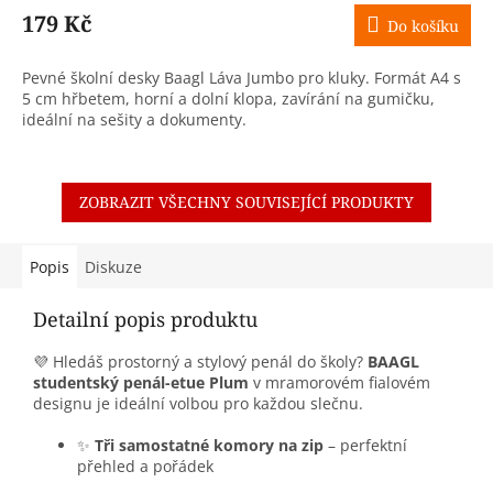
179 Kč
Do košíku
Pevné školní desky Baagl Láva Jumbo pro kluky. Formát A4 s
5 cm hřbetem, horní a dolní klopa, zavírání na gumičku,
ideální na sešity a dokumenty.
ZOBRAZIT VŠECHNY SOUVISEJÍCÍ PRODUKTY
Popis
Diskuze
Detailní popis produktu
💜 Hledáš prostorný a stylový penál do školy?
BAAGL
studentský penál-etue Plum
v mramorovém fialovém
designu je ideální volbou pro každou slečnu.
✨
Tři samostatné komory na zip
– perfektní
přehled a pořádek