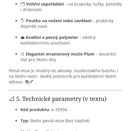
🗂️
Vnitřní uspořádání
– na propisky, tužky, pastelky
i drobnosti
🖐️
Poutko na nošení nebo zavěšení
– praktický
doplněk navíc
💼
Kvalitní a pevný polyester
– odolný
každodennímu používání
🎨
Elegantní mramorový motiv Plum
– decentní
styl pro školní dny
Penál-etue je vhodný do aktovky, studentského batohu i
na školní lavici. Skvělý pomocník pro každodenní školní
výbavu. 📚🖊️
📐 5. Technické parametry (v textu)
Kód produktu:
A‑32934
Typ:
školní penál-etue (bez náplně)