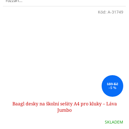
rozzáří...
Kód:
A-31749
189 Kč
–5 %
Baagl desky na školní sešity A4 pro kluky – Láva
Jumbo
SKLADEM