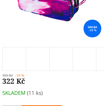
399 Kč
–19 %
399 Kč
–19 %
322 Kč
Měrná
SKLADEM
(11 ks)
cena: