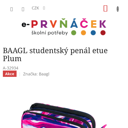
Přejít
NÁKU
na
CZK
obsah
KOŠÍK
BAAGL studentský penál etue
Plum
A-32934
Značka:
Baagl
Akce