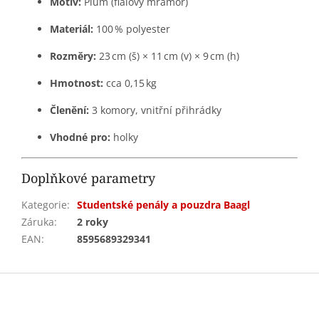
Motiv:
Plum (fialový mramor)
Materiál:
100 % polyester
Rozměry:
23 cm (š) × 11 cm (v) × 9 cm (h)
Hmotnost:
cca 0,15 kg
Členění:
3 komory, vnitřní přihrádky
Vhodné pro:
holky
Doplňkové parametry
Kategorie
:
Studentské penály a pouzdra Baagl
Záruka
:
2 roky
EAN
:
8595689329341
Z
á
p