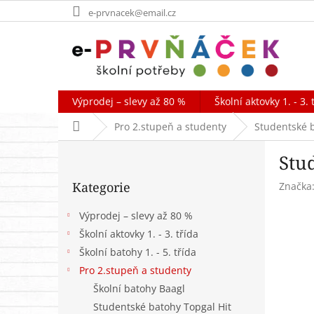
Přejít
e-prvnacek@email.cz
na
obsah
Výprodej – slevy až 80 %
Školní aktovky 1. - 3. 
Domů
Pro 2.stupeň a studenty
Studentské 
P
Stu
o
Přeskočit
s
Kategorie
Značka
kategorie
t
r
Výprodej – slevy až 80 %
a
Školní aktovky 1. - 3. třída
n
Školní batohy 1. - 5. třída
n
í
Pro 2.stupeň a studenty
p
Školní batohy Baagl
a
Studentské batohy Topgal Hit