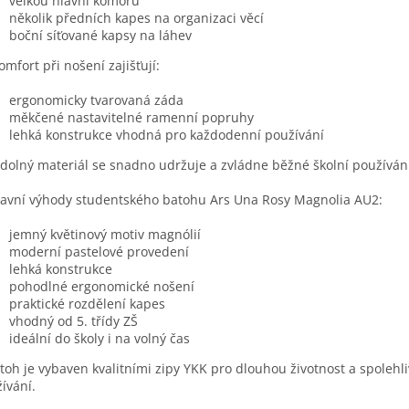
velkou hlavní komoru
několik předních kapes na organizaci věcí
boční síťované kapsy na láhev
omfort při nošení zajišťují:
ergonomicky tvarovaná záda
měkčené nastavitelné ramenní popruhy
lehká konstrukce vhodná pro každodenní používání
Odolný materiál se snadno udržuje a zvládne běžné školní používán
avní výhody studentského batohu Ars Una Rosy Magnolia AU2:
jemný květinový motiv magnólií
moderní pastelové provedení
lehká konstrukce
pohodlné ergonomické nošení
praktické rozdělení kapes
vhodný od 5. třídy ZŠ
ideální do školy i na volný čas
atoh je vybaven kvalitními zipy YKK pro dlouhou životnost a spolehl
ívání.