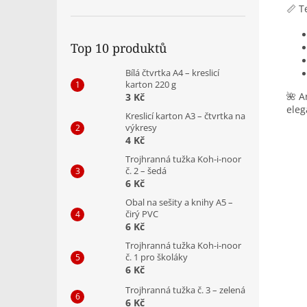
📏 T
Top 10 produktů
Bílá čtvrtka A4 – kreslicí
karton 220 g
🌺 A
3 Kč
eleg
Kreslicí karton A3 – čtvrtka na
výkresy
4 Kč
Trojhranná tužka Koh-i-noor
č. 2 – šedá
6 Kč
Obal na sešity a knihy A5 –
čirý PVC
6 Kč
Trojhranná tužka Koh-i-noor
č. 1 pro školáky
6 Kč
Trojhranná tužka č. 3 – zelená
6 Kč