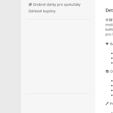
🎁 Drobné dárky pro spolužáky
Det
Dárkové kupóny
🌸
moti
květ
pro 
💗 B
📚 D
🖊️ 