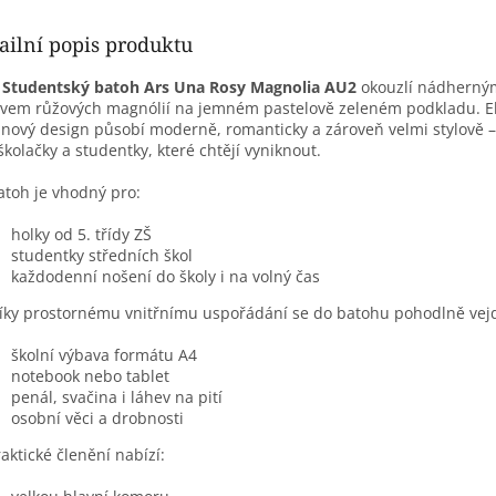
ailní popis produktu

Studentský batoh Ars Una Rosy Magnolia AU2
okouzlí nádherný
vem růžových magnólií na jemném pastelově zeleném podkladu. E
inový design působí moderně, romanticky a zároveň velmi stylově –
školačky a studentky, které chtějí vyniknout.
atoh je vhodný pro:
holky od 5. třídy ZŠ
studentky středních škol
každodenní nošení do školy i na volný čas
íky prostornému vnitřnímu uspořádání se do batohu pohodlně vej
školní výbava formátu A4
notebook nebo tablet
penál, svačina i láhev na pití
osobní věci a drobnosti
Praktické členění nabízí: