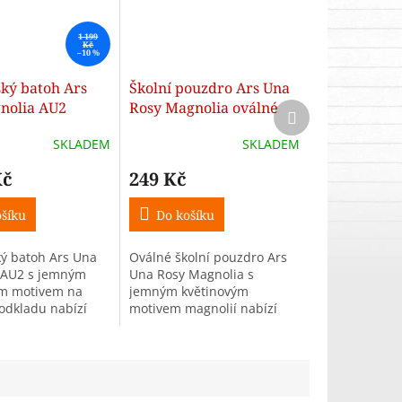
1 199
Kč
–10 %
ký batoh Ars
Školní pouzdro Ars Una
nolia AU2
Rosy Magnolia oválné
Další
produkt
SKLADEM
SKLADEM
Kč
249 Kč
šíku
Do košíku
ý batoh Ars Una
Oválné školní pouzdro Ars
 AU2 s jemným
Una Rosy Magnolia s
ým motivem na
jemným květinovým
odkladu nabízí
motivem magnolií nabízí
nstrukci, praktické
dostatek prostoru na školní
ní a pohodlné
potřeby, kvalitní YKK zip a
eální školní batoh
praktická poutka pro
přehledné...