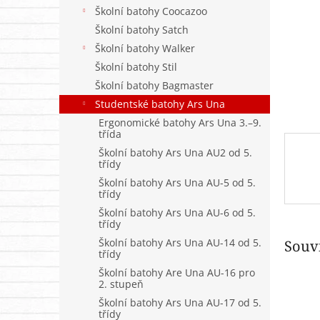
n
Školní batohy Coocazoo
e
Školní batohy Satch
l
Školní batohy Walker
Školní batohy Stil
Školní batohy Bagmaster
Studentské batohy Ars Una
Ergonomické batohy Ars Una 3.–9.
třída
Školní batohy Ars Una AU2 od 5.
třídy
Školní batohy Ars Una AU-5 od 5.
třídy
Školní batohy Ars Una AU-6 od 5.
třídy
Školní batohy Ars Una AU-14 od 5.
Souvi
třídy
Školní batohy Are Una AU-16 pro
2. stupeň
Školní batohy Ars Una AU-17 od 5.
třídy