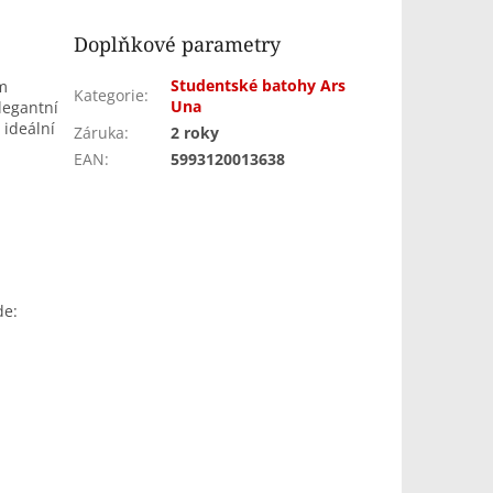
Doplňkové parametry
Studentské batohy Ars
m
Kategorie
:
Una
legantní
 ideální
Záruka
:
2 roky
EAN
:
5993120013638
de: