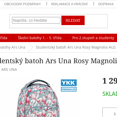
OBCHODNÍ PODMÍNKY
REKLAMACE A VRÁCENÍ
DOPRAVA
HLEDAT
třída
Školní batohy 1. - 5. třída
Pro 2.stupeň a studenty
batohy Ars Una
Studentský batoh Ars Una Rosy Magnolia AU2
dentský batoh Ars Una Rosy Magnol
:
ARS UNA
1 2
Měrná
SKLA
cena: