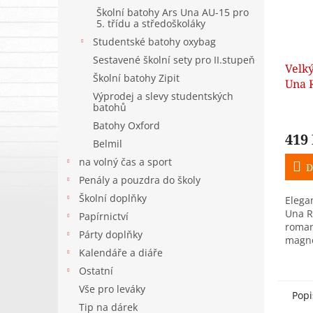
Školní batohy Ars Una AU-15 pro
5. třídu a středoškoláky
Studentské batohy oxybag
Sestavené školní sety pro II.stupeň
Velký
Školní batohy Zipit
Una 
Výprodej a slevy studentských
modr
batohů
Batohy Oxford
419
Belmil
na volný čas a sport
D
Penály a pouzdra do školy
Školní doplňky
Elega
Una R
Papírnictví
roman
Párty doplňky
magnó
Kalendáře a diáře
klopo
ulože
Ostatní
Vše pro leváky
Popi
Tip na dárek