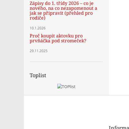
Zápisy do 1. třídy 2026 – co je
nového, na co nezapomenout a
jak se připravit (přehled pro
rodiče)
10.1.2026
Proč koupit aktovku pro
prvňáčka pod stromeček?
29.11.2025
Toplist
Z
á
p
a
t
Informa