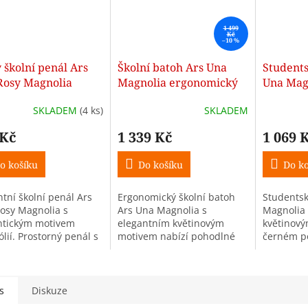
1 499
Kč
–10 %
 školní penál Ars
Školní batoh Ars Una
Students
Rosy Magnolia
Magnolia ergonomický
Una Mag
ý s klopou
27 l
SKLADEM
(4 ks)
SKLADEM
 Kč
1 339 Kč
1 069 
o košíku
Do košíku
Do ko
ntní školní penál Ars
Ergonomický školní batoh
Studentsk
osy Magnolia s
Ars Una Magnolia s
Magnolia
tickým motivem
elegantním květinovým
květinov
lií. Prostorný penál s
motivem nabízí pohodlné
černém p
u pro přehledné
nošení, promyšlené
lehkou ko
ní školních pomůcek.
uspořádání a objem 27 l.
uspořádá
Díky ergonomickému
nošení. Id
systému Air Flow Max je...
pro...
s
Diskuze