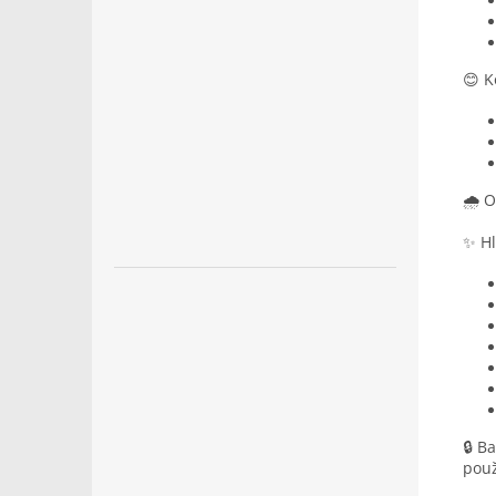
😊 K
🌧️ 
✨ Hl
🔒 B
použ