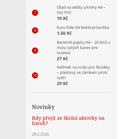
Obal na sešity a knihy A4 –
čirý PVC
10 Kč
Euro folie A4 lesklá průsvitka
1,50 Kč
Barevné papíry A4 – 20 listů v
mixu sytých barev pro
tvoření
27 Kč
Kelímek na vodu pro školáky
– plastový se zámkem proti
vylití
29 Kč
Novinky
Kdy přejít ze školní aktovky na
batoh?
28.2.2026