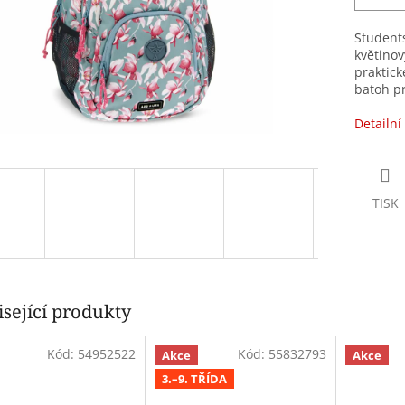
Student
květinov
praktick
batoh pr
Detailní
TISK
sející produkty
Kód:
54952522
Kód:
55832793
Akce
Akce
3.–9. TŘÍDA