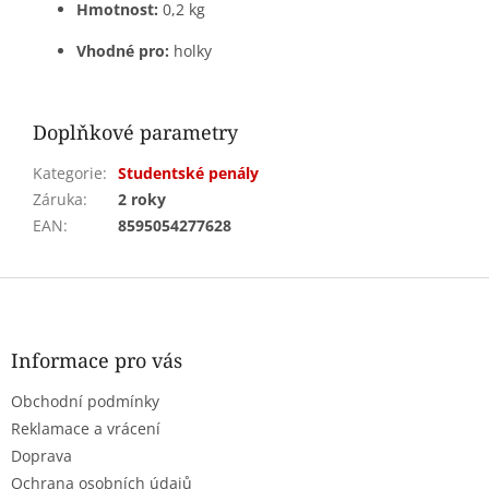
Hmotnost:
0,2 kg
Vhodné pro:
holky
Doplňkové parametry
Kategorie
:
Studentské penály
Záruka
:
2 roky
EAN
:
8595054277628
Z
á
p
a
Informace pro vás
t
Obchodní podmínky
í
Reklamace a vrácení
Doprava
Ochrana osobních údajů