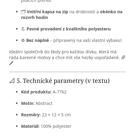
psacích potřeb
🗂️
Vnitřní kapsa na zip
na drobnosti a
okénko na
rozvrh hodin
💪
Pevné provedení z kvalitního polyesteru
♻️
Bez náplně
– připravený na vaši vlastní výbavu!
Ideální společník do školy pro každou dívku, která má
ráda barevné motivy a chce mít vše hezky uspořádané. 🌈
🖍️
📐 5. Technické parametry (v textu)
Kód produktu:
A-7762
Motiv:
Abstract
Rozměry:
23 × 12 × 5 cm
Materiál:
100% polyester