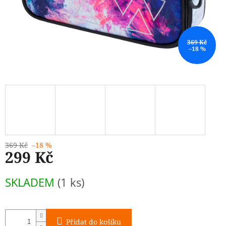
369 Kč
–18 %
369 Kč
–18 %
299 Kč
Měrná
SKLADEM
(1 ks)
cena:
Přidat do košíku