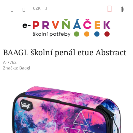
Přejít
NÁKU
na
CZK
obsah
KOŠÍK
BAAGL školní penál etue Abstract
A-7762
Značka:
Baagl