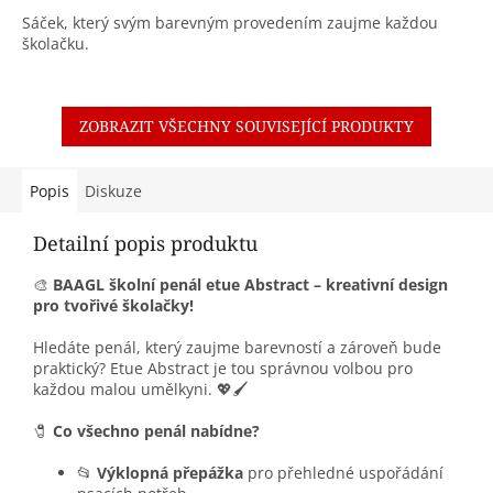
Sáček, který svým barevným provedením zaujme každou
školačku.
ZOBRAZIT VŠECHNY SOUVISEJÍCÍ PRODUKTY
Popis
Diskuze
Detailní popis produktu
🎨
BAAGL školní penál etue Abstract – kreativní design
pro tvořivé školačky!
Hledáte penál, který zaujme barevností a zároveň bude
praktický? Etue Abstract je tou správnou volbou pro
každou malou umělkyni. 💖🖌️
🧷
Co všechno penál nabídne?
📂
Výklopná přepážka
pro přehledné uspořádání