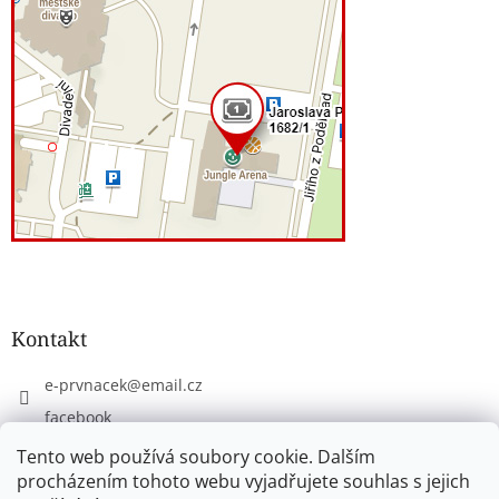
Kontakt
e-prvnacek
@
email.cz
facebook
eprvnacek
Tento web používá soubory cookie. Dalším
procházením tohoto webu vyjadřujete souhlas s jejich