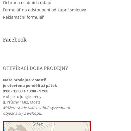
Ochrana osobních údajů
y
Formulář na odstoupení od kupní smlouvy
v
ý
Reklamační formulář
p
i
s
u
Facebook
OTEVÍRACÍ DOBA PRODEJNY
Naše prodejna v Mostě
je otevřena pondělí až pátek
9:00 - 12:00 a 13:00 - 17:00
v objektu Jungle arény
(J. Průchy 1682, Most)
Můžete si zde také osobně vyzvednout
objednávky z e-shopu.