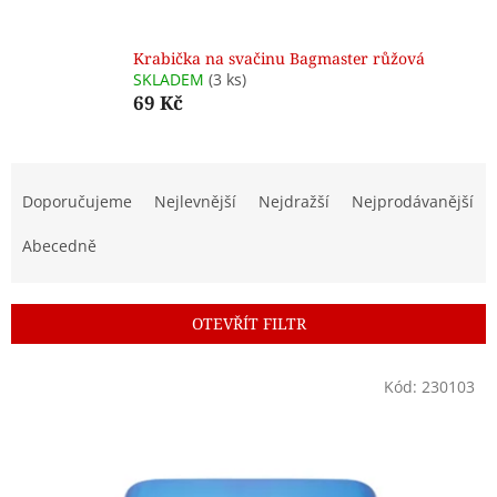
Krabička na svačinu Bagmaster růžová
SKLADEM
(3 ks)
69 Kč
Ř
a
Doporučujeme
Nejlevnější
Nejdražší
Nejprodávanější
z
e
Abecedně
n
í
p
OTEVŘÍT FILTR
r
o
V
Kód:
230103
d
ý
u
p
k
i
t
s
ů