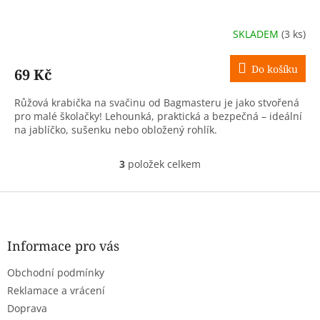
SKLADEM
(3 ks)
Do košíku
69 Kč
Růžová krabička na svačinu od Bagmasteru je jako stvořená
pro malé školačky! Lehounká, praktická a bezpečná – ideální
na jablíčko, sušenku nebo obložený rohlík.
3
položek celkem
O
v
l
Z
á
á
d
p
a
a
Informace pro vás
c
t
í
Obchodní podmínky
í
p
r
Reklamace a vrácení
v
Doprava
k