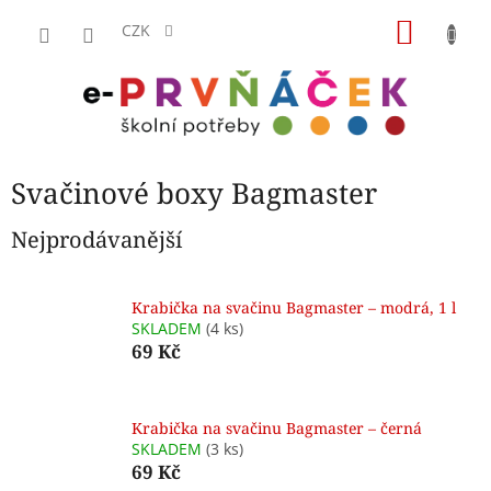
Přejít
NÁKU
na
CZK
obsah
KOŠÍK
Svačinové boxy Bagmaster
Nejprodávanější
Krabička na svačinu Bagmaster – modrá, 1 l
SKLADEM
(4 ks)
69 Kč
Krabička na svačinu Bagmaster – černá
SKLADEM
(3 ks)
69 Kč