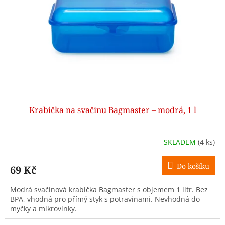
p
r
o
d
u
k
t
ů
Krabička na svačinu Bagmaster – modrá, 1 l
SKLADEM
(4 ks)
Do košíku
69 Kč
Modrá svačinová krabička Bagmaster s objemem 1 litr. Bez
BPA, vhodná pro přímý styk s potravinami. Nevhodná do
myčky a mikrovlnky.