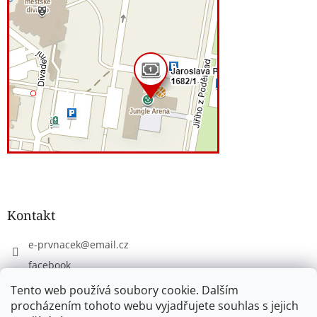
Kontakt
e-prvnacek
@
email.cz
facebook
eprvnacek
Tento web používá soubory cookie. Dalším
procházením tohoto webu vyjadřujete souhlas s jejich