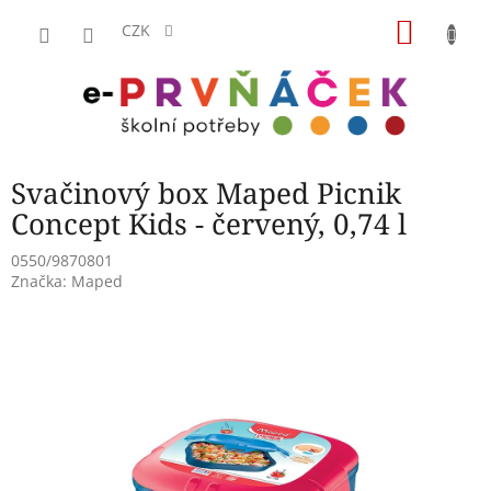
Přejít
NÁKU
na
CZK
obsah
KOŠÍK
Svačinový box Maped Picnik
Concept Kids - červený, 0,74 l
0550/9870801
Značka:
Maped