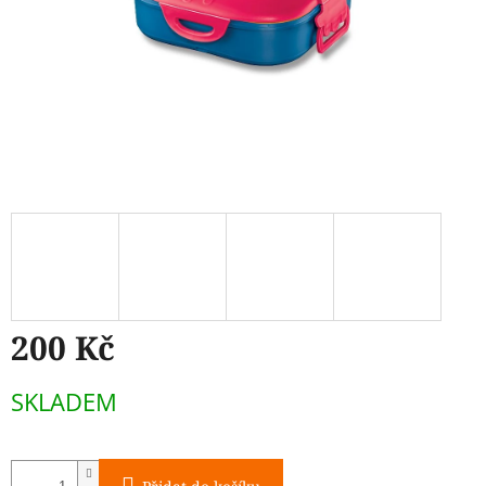
200 Kč
Měrná
SKLADEM
cena: