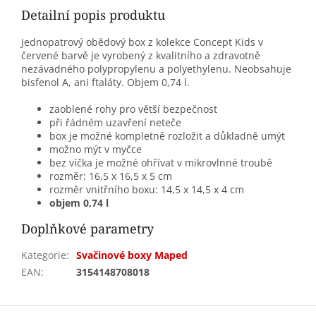
Detailní popis produktu
Jednopatrový obědový box z kolekce Concept Kids v
červené barvě je vyrobený z kvalitního a zdravotně
nezávadného polypropylenu a polyethylenu. Neobsahuje
bisfenol A, ani ftaláty. Objem 0,74 l.
zaoblené rohy pro větší bezpečnost
při řádném uzavření neteče
box je možné kompletně rozložit a důkladně umýt
možno mýt v myčce
bez víčka je možné ohřívat v mikrovlnné troubě
rozměr: 16,5 x 16,5 x 5 cm
rozměr vnitřního boxu: 14,5 x 14,5 x 4 cm
objem 0,74 l
Doplňkové parametry
Kategorie
:
Svačinové boxy Maped
EAN
:
3154148708018
Z