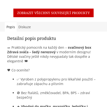
ZOBRAZIT VŠECHNY SOUVISEJÍCÍ PRODUKTY
Popis
Diskuze
Detailní popis produktu
🥗 Praktický pomocník na každý den –
svačinový box
Zdravá sváča – šedý nerezový
v moderním designu!
Dětské svačiny ještě nikdy nevypadaly tak dospěle a
elegantně 🍽️
🖤 Co oceníte?
✅ Vyroben z polypropylenu pro lékařské použití –
zabraňuje zápachu a plísním
🚫 Bez ftalátů, změkčovadel, BPA, BPS – zdraví
bezpečný
🔥
Vhodný do myčky, mrazničky, ledničky i