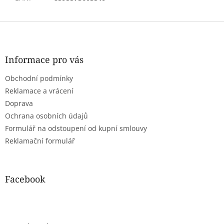
Z
á
p
a
Informace pro vás
t
Obchodní podmínky
í
Reklamace a vrácení
Doprava
Ochrana osobních údajů
Formulář na odstoupení od kupní smlouvy
Reklamační formulář
Facebook