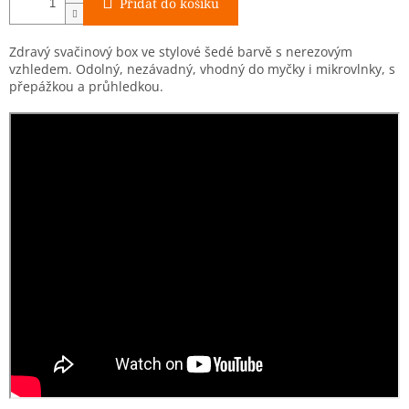
Přidat do košíku
Zdravý svačinový box ve stylové šedé barvě s nerezovým
vzhledem. Odolný, nezávadný, vhodný do myčky i mikrovlnky, s
přepážkou a průhledkou.