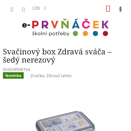
Přejít
NÁKU
na
CZK
obsah
KOŠÍK
Svačinový box Zdravá sváča –
šedý nerezový
0550/8998754
Značka:
Zdravá lahev
Novinka