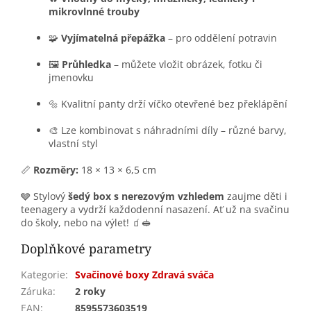
mikrovlnné trouby
🧩
Vyjímatelná přepážka
– pro oddělení potravin
🖼️
Průhledka
– můžete vložit obrázek, fotku či
jmenovku
🔩 Kvalitní panty drží víčko otevřené bez překlápění
🎨 Lze kombinovat s náhradními díly – různé barvy,
vlastní styl
📏
Rozměry:
18 × 13 × 6,5 cm
🩶 Stylový
šedý box s nerezovým vzhledem
zaujme děti i
teenagery a vydrží každodenní nasazení. Ať už na svačinu
do školy, nebo na výlet! 🧃🥪
Doplňkové parametry
Kategorie
:
Svačinové boxy Zdravá sváča
Záruka
:
2 roky
EAN
:
8595573603519