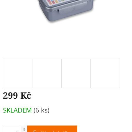
299 Kč
Měrná
SKLADEM
(6 ks)
cena: