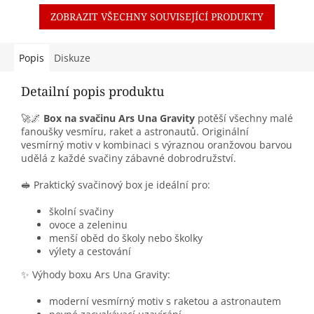
ZOBRAZIT VŠECHNY SOUVISEJÍCÍ PRODUKTY
Popis
Diskuze
Detailní popis produktu
🚀🌌
Box na svačinu Ars Una Gravity
potěší všechny malé
fanoušky vesmíru, raket a astronautů. Originální
vesmírný motiv v kombinaci s výraznou oranžovou barvou
udělá z každé svačiny zábavné dobrodružství.
🥪 Praktický svačinový box je ideální pro:
školní svačiny
ovoce a zeleninu
menší oběd do školy nebo školky
výlety a cestování
✨ Výhody boxu Ars Una Gravity:
moderní vesmírný motiv s raketou a astronautem