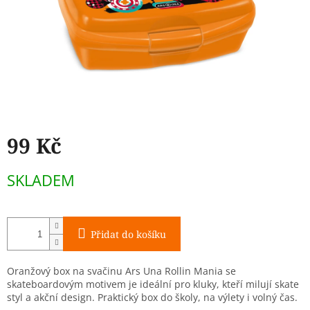
99 Kč
Měrná
SKLADEM
cena:
Přidat do košíku
Oranžový box na svačinu Ars Una Rollin Mania se
skateboardovým motivem je ideální pro kluky, kteří milují skate
styl a akční design. Praktický box do školy, na výlety i volný čas.