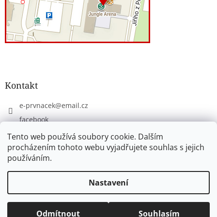
Kontakt
e-prvnacek
@
email.cz
facebook
eprvnacek
Tento web používá soubory cookie. Dalším
procházením tohoto webu vyjadřujete souhlas s jejich
používáním.
Vytvořil Shoptet
Nastavení
Copyright 2026
www.e-prvnacek.cz
. Všechna práva
Odmítnout
Souhlasím
vyhrazena.