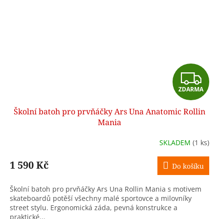
Z
ZDARMA
D
Školní batoh pro prvňáčky Ars Una Anatomic Rollin
A
Mania
R
SKLADEM
(1 ks)
M
1 590 Kč
Do košíku
A
Školní batoh pro prvňáčky Ars Una Rollin Mania s motivem
skateboardů potěší všechny malé sportovce a milovníky
street stylu. Ergonomická záda, pevná konstrukce a
praktické...