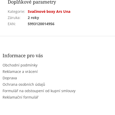
Doplňkové parametry
Kategorie
:
Svačinové boxy Ars Una
Záruka
:
2 roky
EAN
:
5993120014956
Z
á
p
a
Informace pro vás
t
Obchodní podmínky
í
Reklamace a vrácení
Doprava
Ochrana osobních údajů
Formulář na odstoupení od kupní smlouvy
Reklamační formulář