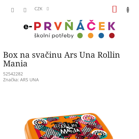
Přejít
NÁKU
na
CZK
obsah
KOŠÍK
Box na svačinu Ars Una Rollin
Mania
52542282
Značka:
ARS UNA