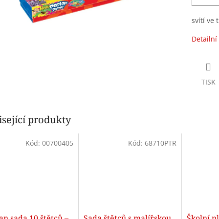
svítí ve
Detailní
TISK
sející produkty
Kód:
00700405
Kód:
68710PTR
an sada 10 štětců –
Sada štětců s malířskou
Školní p