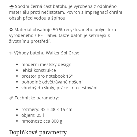
🌧️ Spodní černá část batohu je vyrobena z odolného
materiálu proti nečistotám. Povrch s impregnací chrání
obsah před vodou a špínou.
♻️ Materiál obsahuje 50 % recyklovaného polyesteru
vyrobeného z PET lahví, takže batoh je šetrnější k
životnímu prostředí.
✨ Výhody batohu Walker Sol Grey:
moderní městský design
lehká konstrukce
prostor pro notebook 15"
pohodlné odvětrávané nošení
vhodný do školy, práce i na cestování
📏 Technické parametry:
rozměry: 33 × 48 × 15 cm
objem: 25 l
hmotnost: cca 800 g
Doplňkové parametry