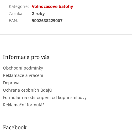
Kategorie
:
Volnočasové batohy
Záruka
:
2 roky
EAN
:
9002638229007
Z
á
p
a
Informace pro vás
t
Obchodní podmínky
í
Reklamace a vrácení
Doprava
Ochrana osobních údajů
Formulář na odstoupení od kupní smlouvy
Reklamační formulář
Facebook