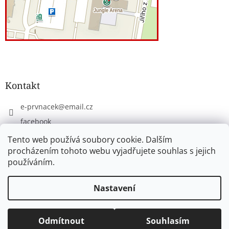
Kontakt
e-prvnacek
@
email.cz
facebook
eprvnacek
Tento web používá soubory cookie. Dalším
procházením tohoto webu vyjadřujete souhlas s jejich
používáním.
Vytvořil Shoptet
Nastavení
Copyright 2026
www.e-prvnacek.cz
. Všechna práva
Odmítnout
Souhlasím
vyhrazena.