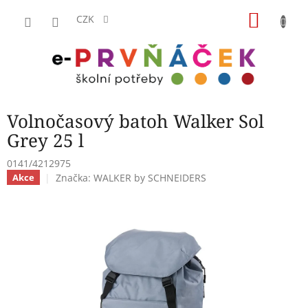
Přejít
NÁKU
na
CZK
obsah
KOŠÍK
Volnočasový batoh Walker Sol
Grey 25 l
0141/4212975
Značka:
WALKER by SCHNEIDERS
Akce