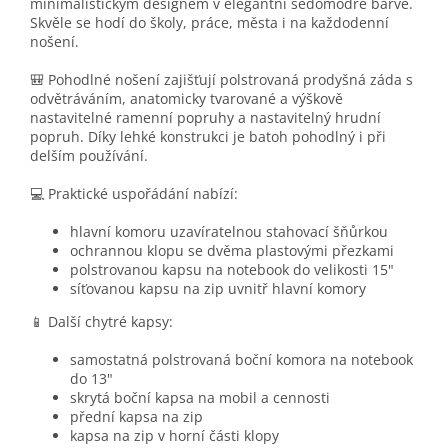
minimalistickým designem v elegantní šedomodré barvě.
Skvěle se hodí do školy, práce, města i na každodenní
nošení.
🎒 Pohodlné nošení zajišťují polstrovaná prodyšná záda s
odvětráváním, anatomicky tvarované a výškově
nastavitelné ramenní popruhy a nastavitelný hrudní
popruh. Díky lehké konstrukci je batoh pohodlný i při
delším používání.
💻 Praktické uspořádání nabízí:
hlavní komoru uzavíratelnou stahovací šňůrkou
ochrannou klopu se dvěma plastovými přezkami
polstrovanou kapsu na notebook do velikosti 15"
síťovanou kapsu na zip uvnitř hlavní komory
📱 Další chytré kapsy:
samostatná polstrovaná boční komora na notebook
do 13"
skrytá boční kapsa na mobil a cennosti
přední kapsa na zip
kapsa na zip v horní části klopy