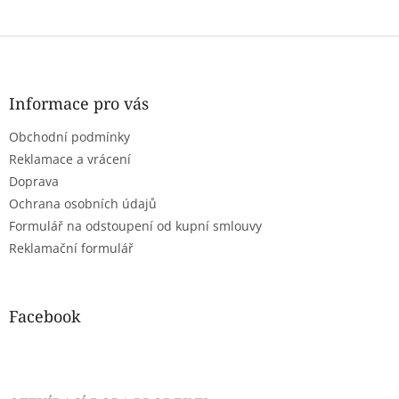
Z
á
p
a
Informace pro vás
t
Obchodní podmínky
í
Reklamace a vrácení
Doprava
Ochrana osobních údajů
Formulář na odstoupení od kupní smlouvy
Reklamační formulář
Facebook