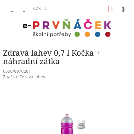
Přejít
NÁKU
na
CZK
obsah
KOŠÍK
Zdravá lahev 0,7 l Kočka +
náhradní zátka
0550/8970281
Značka:
Zdravá lahev