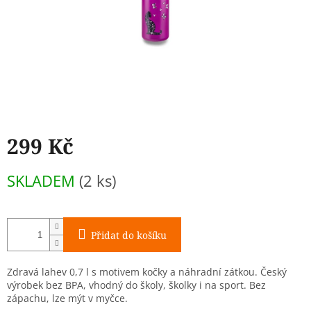
299 Kč
Měrná
SKLADEM
(2 ks)
cena:
Přidat do košíku
Zdravá lahev 0,7 l s motivem kočky a náhradní zátkou. Český
výrobek bez BPA, vhodný do školy, školky i na sport. Bez
zápachu, lze mýt v myčce.