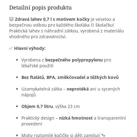
Detailní popis produktu
🐱
Zdravá lahev 0,7 l s motivem kočky
je veselou a
bezpečnou volbou pro každého školáka či školačku!
Praktická lahev s náhradní zátkou, vyrobená z materiálu
vhodného pro zdravotnictví.
✅
Hlavní výhody:
Vyrobena z
bezpečného polypropylenu
pro
lékařské použití
Bez ftalátů, BPA, změkčovadel a těžkých kovů
Uzamykatelná zátka –
neprotéká
ani u sycených
nápojů
Objem 0,7 litru
, výška 23 cm
Praktický design –
nízká hmotnost
a transparentní
provedení
Motiv roztomilé kočičky si děti zamilují 🐾