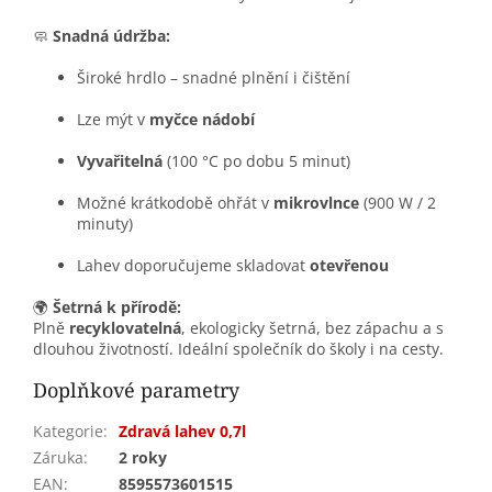
🧼
Snadná údržba:
Široké hrdlo – snadné plnění i čištění
Lze mýt v
myčce nádobí
Vyvařitelná
(100 °C po dobu 5 minut)
Možné krátkodobě ohřát v
mikrovlnce
(900 W / 2
minuty)
Lahev doporučujeme skladovat
otevřenou
🌍
Šetrná k přírodě:
Plně
recyklovatelná
, ekologicky šetrná, bez zápachu a s
dlouhou životností. Ideální společník do školy i na cesty.
Doplňkové parametry
Kategorie
:
Zdravá lahev 0,7l
Záruka
:
2 roky
EAN
:
8595573601515