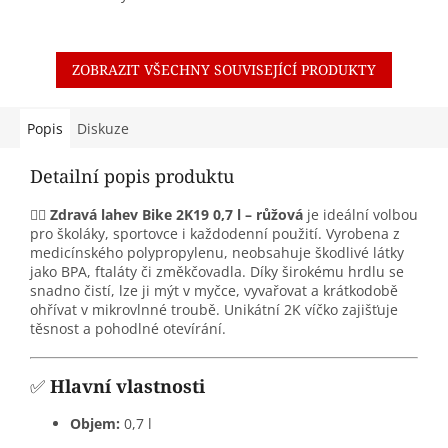
ZOBRAZIT VŠECHNY SOUVISEJÍCÍ PRODUKTY
Popis
Diskuze
Detailní popis produktu
🚴‍♀️
Zdravá lahev Bike 2K19 0,7 l – růžová
je ideální volbou
pro školáky, sportovce i každodenní použití.
Vyrobena z
medicínského polypropylenu, neobsahuje škodlivé látky
jako BPA, ftaláty či změkčovadla.
Díky širokému hrdlu se
snadno čistí, lze ji mýt v myčce, vyvařovat a krátkodobě
ohřívat v mikrovlnné troubě.
Unikátní 2K víčko zajišťuje
těsnost a pohodlné otevírání.
✅
Hlavní vlastnosti
Objem:
0,7 l