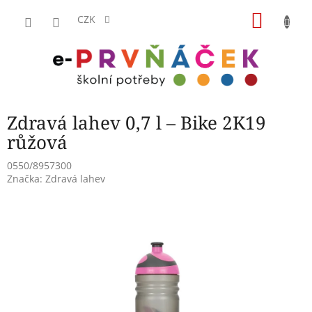
Přejít
NÁKU
na
CZK
obsah
KOŠÍK
Zdravá lahev 0,7 l – Bike 2K19
růžová
0550/8957300
Značka:
Zdravá lahev