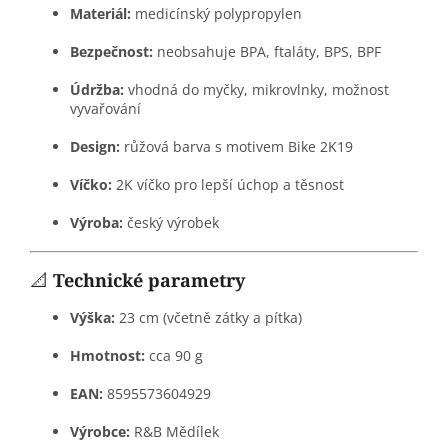
Materiál:
medicínský polypropylen
Bezpečnost:
neobsahuje BPA, ftaláty, BPS, BPF
Údržba:
vhodná do myčky, mikrovlnky, možnost
vyvařování
Design:
růžová barva s motivem Bike 2K19
Víčko:
2K víčko pro lepší úchop a těsnost
Výroba:
český výrobek
📐
Technické parametry
Výška:
23 cm (včetně zátky a pítka)
Hmotnost:
cca 90 g
EAN:
8595573604929
Výrobce:
R&B Mědílek