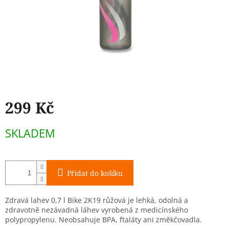
299 Kč
Měrná
SKLADEM
cena:
Přidat do košíku
Zdravá lahev 0,7 l Bike 2K19 růžová je lehká, odolná a
zdravotně nezávadná láhev vyrobená z medicínského
polypropylenu. Neobsahuje BPA, ftaláty ani změkčovadla.