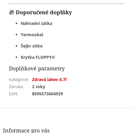
🎁
Doporučené doplňky
Náhradní zátka
Termoobal
Šejkr sítko
Krytka FLOPPY®
Doplňkové parametry
Kategorie
:
Zdravá lahev 0,7l
Záruka
:
2 roky
EAN
:
8595573604929
Z
á
p
a
Informace pro vás