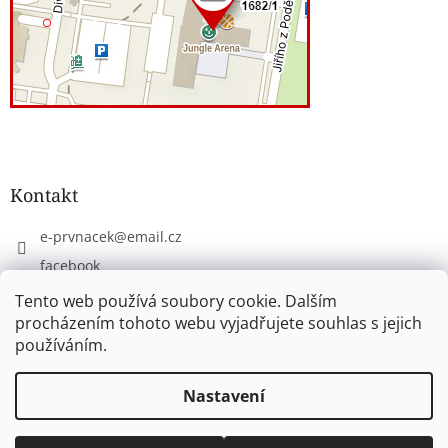
Kontakt
e-prvnacek
@
email.cz
facebook
eprvnacek
Tento web používá soubory cookie. Dalším
procházením tohoto webu vyjadřujete souhlas s jejich
používáním.
Vytvořil Shoptet
Nastavení
Copyright 2026
www.e-prvnacek.cz
. Všechna práva