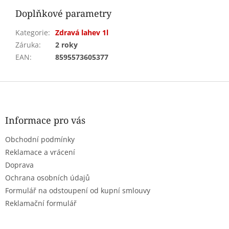
Doplňkové parametry
Kategorie
:
Zdravá lahev 1l
Záruka
:
2 roky
EAN
:
8595573605377
Z
á
p
a
Informace pro vás
t
Obchodní podmínky
í
Reklamace a vrácení
Doprava
Ochrana osobních údajů
Formulář na odstoupení od kupní smlouvy
Reklamační formulář