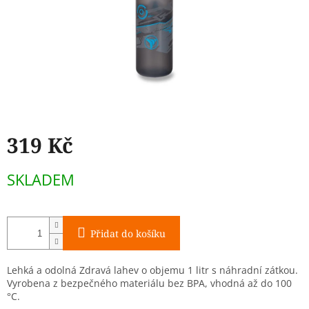
319 Kč
Měrná
SKLADEM
cena:
Přidat do košíku
Lehká a odolná Zdravá lahev o objemu 1 litr s náhradní zátkou.
Vyrobena z bezpečného materiálu bez BPA, vhodná až do 100
°C.