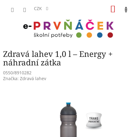
Přejít
NÁKU
na
CZK
obsah
KOŠÍK
Zdravá lahev 1,0 l – Energy +
náhradní zátka
0550/8910282
Značka:
Zdravá lahev