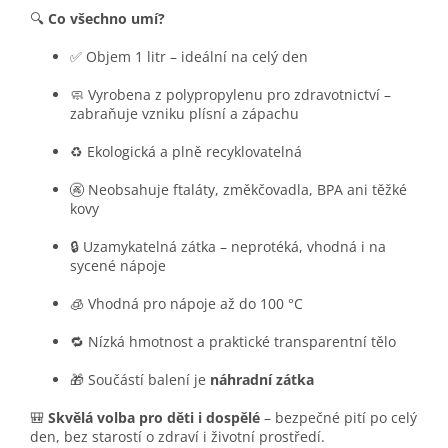
🔍
Co všechno umí?
✅ Objem 1 litr – ideální na celý den
🧼 Vyrobena z polypropylenu pro zdravotnictví –
zabraňuje vzniku plísní a zápachu
♻️ Ekologická a plně recyklovatelná
🚱 Neobsahuje ftaláty, změkčovadla, BPA ani těžké
kovy
🔒 Uzamykatelná zátka – neprotéká, vhodná i na
sycené nápoje
🧊 Vhodná pro nápoje až do 100 °C
🔁 Nízká hmotnost a praktické transparentní tělo
🎁 Součástí balení je
náhradní zátka
🎒
Skvělá volba pro děti i dospělé
– bezpečné pití po celý
den, bez starostí o zdraví i životní prostředí.