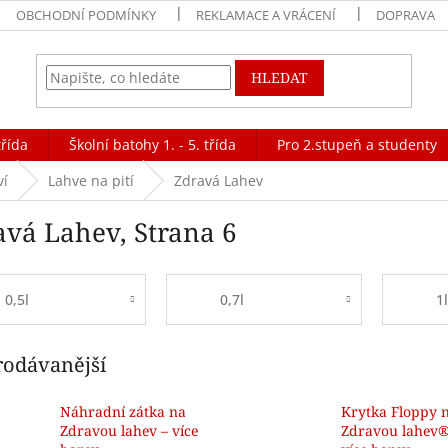
OBCHODNÍ PODMÍNKY
REKLAMACE A VRÁCENÍ
DOPRAVA
HLEDAT
třída
Školní batohy 1. - 5. třída
Pro 2.stupeň a studenty
ví
Lahve na pití
Zdravá Lahev
avá Lahev
, Strana 6
0,5l
0,7l
1
rodávanější
Náhradní zátka na
Krytka Floppy 
Zdravou lahev – více
Zdravou lahev®