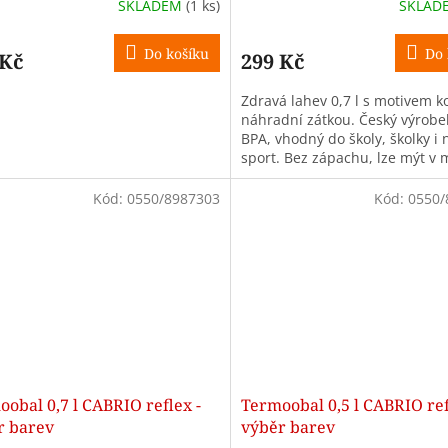
SKLADEM
(1 ks)
SKLAD
Do košíku
Do 
 Kč
299 Kč
Zdravá lahev 0,7 l s motivem k
náhradní zátkou. Český výrobe
BPA, vhodný do školy, školky i 
sport. Bez zápachu, lze mýt v 
Kód:
0550/8987303
Kód:
0550/
obal 0,7 l CABRIO reflex -
Termoobal 0,5 l CABRIO ref
r barev
výběr barev