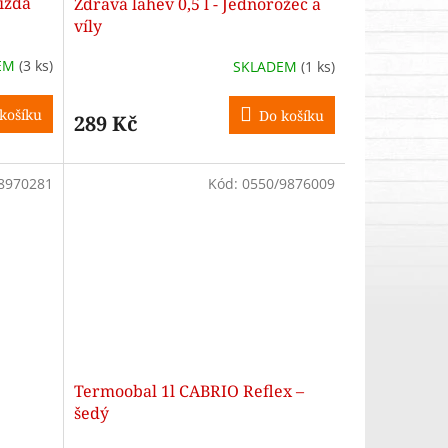
jízda
Zdravá lahev 0,5 l - Jednorožec a
víly
EM
(3 ks)
SKLADEM
(1 ks)
košíku
Do košíku
289 Kč
8970281
Kód:
0550/9876009
Termoobal 1l CABRIO Reflex –
šedý