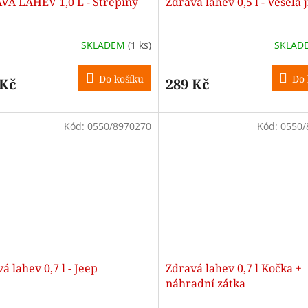
VÁ LAHEV 1,0 L - Střepiny
Zdravá lahev 0,5 l - Veselá 
SKLADEM
(1 ks)
SKLAD
Do košíku
Do 
 Kč
289 Kč
Kód:
0550/8970270
Kód:
0550/
á lahev 0,7 l - Jeep
Zdravá lahev 0,7 l Kočka +
náhradní zátka