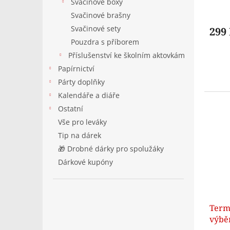
Svačinové boxy
Svačinové brašny
Svačinové sety
299
Pouzdra s příborem
Příslušenství ke školním aktovkám
Papírnictví
Párty doplňky
Kalendáře a diáře
Ostatní
Vše pro leváky
Tip na dárek
🎁 Drobné dárky pro spolužáky
Dárkové kupóny
Termo
výbě