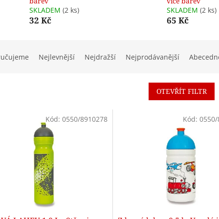
barev
více barev
SKLADEM
(2 ks)
SKLADEM
(2 ks)
32 Kč
65 Kč
ručujeme
Nejlevnější
Nejdražší
Nejprodávanější
Abecedn
OTEVŘÍT FILTR
Kód:
0550/8910278
Kód:
0550/