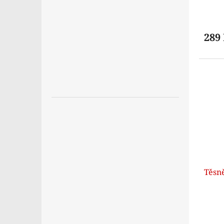
289
Těsn