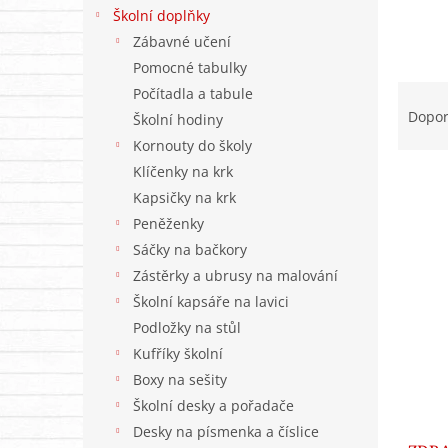
n
Školní doplňky
e
Zábavné učení
l
Pomocné tabulky
Ř
Počítadla a tabule
a
Dopo
Školní hodiny
z
Kornouty do školy
e
Klíčenky na krk
n
Kapsičky na krk
í
p
Peněženky
V
r
Sáčky na bačkory
ý
o
p
Zástěrky a ubrusy na malování
d
i
Školní kapsáře na lavici
u
s
Podložky na stůl
k
p
t
Kufříky školní
r
ů
Boxy na sešity
o
Školní desky a pořadače
d
u
Desky na písmenka a číslice