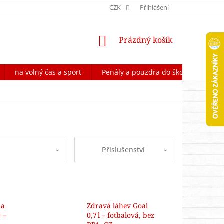
OCHRANA OSOBNÍCH ÚDAJŮ
CZK
FORMULÁŘ NA ODSTOUPENÍ OD 
Přihlášení
NÁKUPNÍ
Prázdný košík
KOŠÍK
na volný čas a sport
Penály a pouzdra do školy
Škol
l
Příslušenství
na
Zdravá láhev Goal
 –
0,7 l – fotbalová, bez