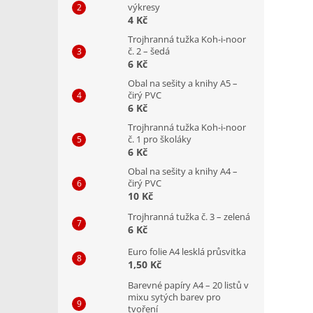
výkresy
4 Kč
Trojhranná tužka Koh-i-noor
č. 2 – šedá
6 Kč
Obal na sešity a knihy A5 –
čirý PVC
6 Kč
Trojhranná tužka Koh-i-noor
č. 1 pro školáky
6 Kč
Obal na sešity a knihy A4 –
čirý PVC
10 Kč
Trojhranná tužka č. 3 – zelená
6 Kč
Euro folie A4 lesklá průsvitka
1,50 Kč
Barevné papíry A4 – 20 listů v
mixu sytých barev pro
tvoření