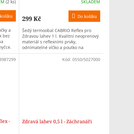
EM
(2 ks)
SKLADEM
košíku
Do košíku
299 Kč
očky a
Šedý termoobal CABRIO Reflex pro
k bez
Zdravou lahev 1 l. Kvalitní neoprenový
na
materiál s reflexními prvky,
myčce.
odnímatelné víčko a poutko na
zavěšení.
8987299
Kód:
0550/5027000
lex -
Zdravá lahev 0,5 l - Záchranáři