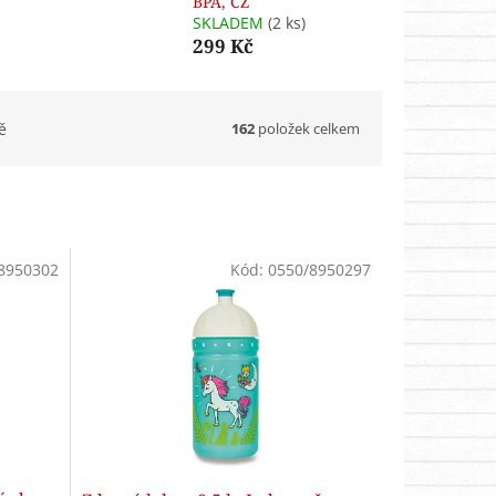
BPA, CZ
SKLADEM
(2 ks)
299 Kč
162
položek celkem
ě
8950302
Kód:
0550/8950297