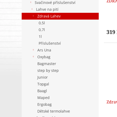
ZDRA
k
Svačinové příslušenství
t
Lahve na pití
ů
Zdravá Lahev
0,5l
0,7l
319
1l
Příslušenství
Ars Una
Oxybag
Bagmaster
step by step
Junior
Topgal
Baagl
Maped
Zdrav
Ergobag
Dětské termolahve