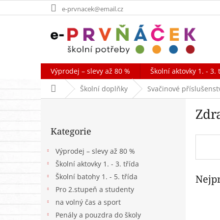
Přejít
e-prvnacek@email.cz
na
obsah
Výprodej – slevy až 80 %
Školní aktovky 1. - 3. 
Domů
Školní doplňky
Svačinové příslušenst
P
Zdr
o
Přeskočit
s
Kategorie
kategorie
t
r
Výprodej – slevy až 80 %
a
Školní aktovky 1. - 3. třída
n
Školní batohy 1. - 5. třída
Nejp
n
í
Pro 2.stupeň a studenty
p
na volný čas a sport
a
Penály a pouzdra do školy