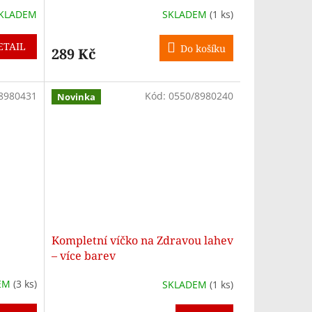
KLADEM
SKLADEM
(1 ks)
ETAIL
Do košíku
289 Kč
8980431
Kód:
0550/8980240
Novinka
Kompletní víčko na Zdravou lahev
– více barev
EM
(3 ks)
SKLADEM
(1 ks)