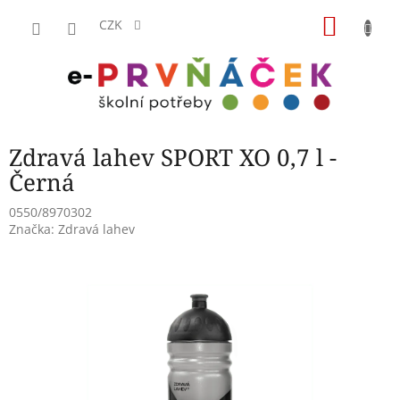
Přejít
NÁKU
na
CZK
obsah
KOŠÍK
Zdravá lahev SPORT XO 0,7 l -
Černá
0550/8970302
Značka:
Zdravá lahev