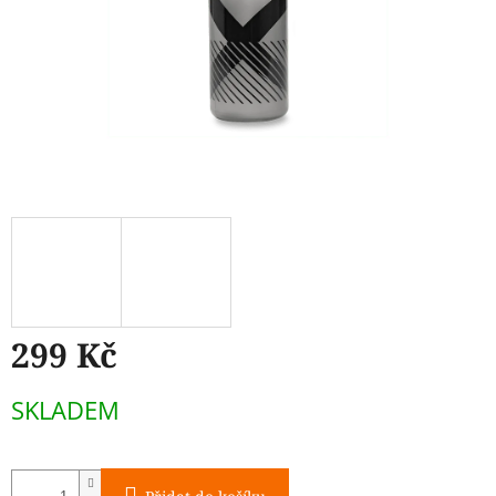
299 Kč
Měrná
SKLADEM
cena: