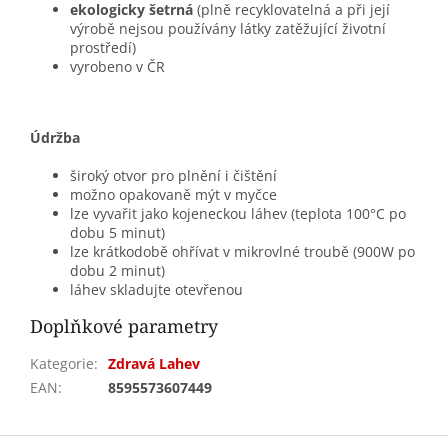
ekologicky šetrná
(plně recyklovatelná a při její
výrobě nejsou používány látky zatěžující životní
prostředí)
vyrobeno v ČR
Údržba
široký otvor pro plnění i čištění
možno opakovaně mýt v myčce
lze vyvařit jako kojeneckou láhev (teplota 100°C po
dobu 5 minut)
lze krátkodobě ohřívat v mikrovlné troubě (900W po
dobu 2 minut)
láhev skladujte otevřenou
Doplňkové parametry
Kategorie
:
Zdravá Lahev
EAN
:
8595573607449
Z