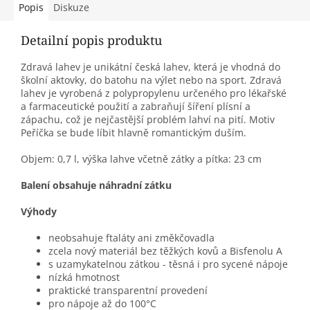
Popis
Diskuze
Detailní popis produktu
Zdravá lahev je unikátní česká lahev, která je vhodná do
školní aktovky, do batohu na výlet nebo na sport. Zdravá
lahev je vyrobená z polypropylenu určeného pro lékařské
a farmaceutické použití a zabraňují šíření plísní a
zápachu, což je nejčastější problém lahví na pití. Motiv
Peříčka se bude líbit hlavně romantickým duším.
Objem: 0,7 l, výška lahve včetně zátky a pítka: 23 cm
Balení obsahuje náhradní zátku
Výhody
neobsahuje ftaláty ani změkčovadla
zcela nový materiál bez těžkých kovů a Bisfenolu A
s uzamykatelnou zátkou - těsná i pro sycené nápoje
nízká hmotnost
praktické transparentní provedení
pro nápoje až do 100°C