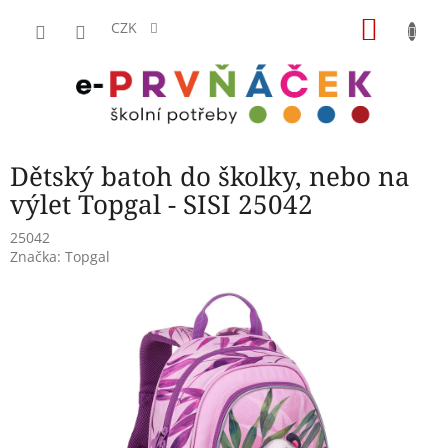
Přejít
NÁKU
na
CZK
obsah
KOŠÍK
Dětský batoh do školky, nebo na
výlet Topgal - SISI 25042
25042
Značka:
Topgal