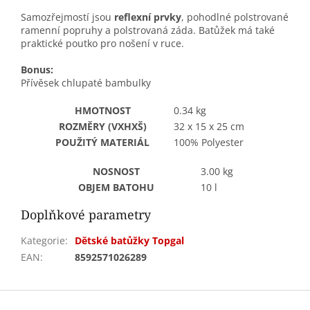
Samozřejmostí jsou
reflexní prvky
, pohodlné polstrované
ramenní popruhy a polstrovaná záda. Batůžek má také
praktické poutko pro nošení v ruce.
Bonus:
Přívěsek chlupaté bambulky
HMOTNOST
0.34 kg
ROZMĚRY (VXHXŠ)
32 x 15 x 25 cm
POUŽITÝ MATERIÁL
100% Polyester
NOSNOST
3.00 kg
OBJEM BATOHU
10 l
Doplňkové parametry
Kategorie
:
Dětské batůžky Topgal
EAN
:
8592571026289
Z