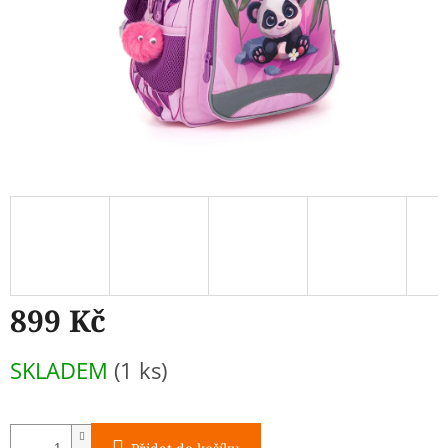
899 Kč
Měrná
SKLADEM
(1 ks)
cena: