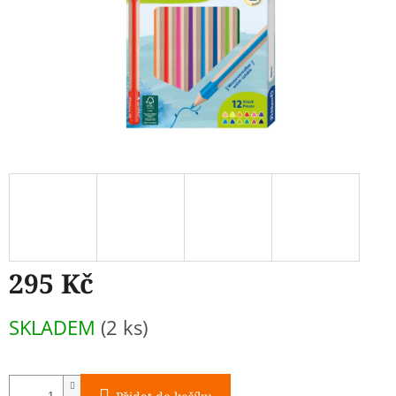
295 Kč
Měrná
SKLADEM
(2 ks)
cena: