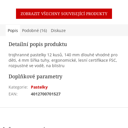
ZOBRAZIT VŠECHNY SOUVISEJÍCÍ PRODUKTY
Popis
Podobné (16)
Diskuze
Detailní popis produktu
trojhranné pastelky 12 kusů, 140 mm dlouhé vhodné pro
děti, 4 mm šířka tuhy, ergonomické, lesní certifikace FSC,
rozpustné ve vodě, na blistru
Doplňkové parametry
Kategorie
:
Pastelky
EAN
:
4012700701527
Z
á
p