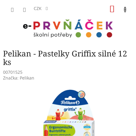
Přejít
NÁKU
na
CZK
obsah
KOŠÍK
Pelikan - Pastelky Griffix silné 12
ks
00701525
Značka:
Pelikan