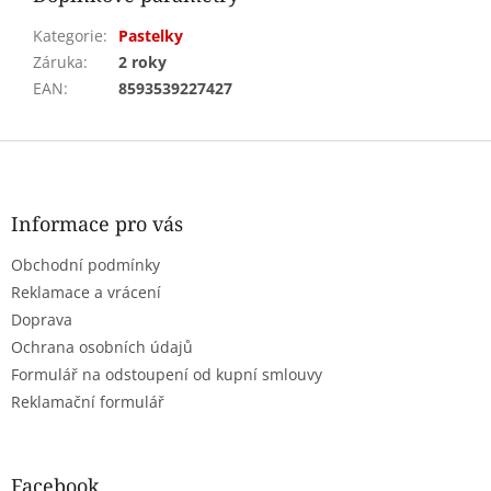
Kategorie
:
Pastelky
Záruka
:
2 roky
EAN
:
8593539227427
Z
á
p
a
Informace pro vás
t
Obchodní podmínky
í
Reklamace a vrácení
Doprava
Ochrana osobních údajů
Formulář na odstoupení od kupní smlouvy
Reklamační formulář
Facebook