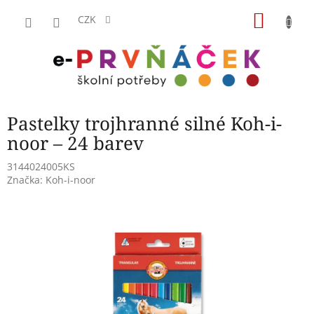
Přejít
NÁKU
na
CZK
obsah
KOŠÍK
Pastelky trojhranné silné Koh-i-
noor – 24 barev
3144024005KS
Značka:
Koh-i-noor