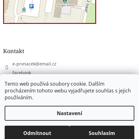
Kontakt
e-prvnacek
@
email.cz
facebook
eprvnacek
Tento web používá soubory cookie. Dalším
procházením tohoto webu vyjadřujete souhlas s jejich
používáním.
Vytvořil Shoptet
Nastavení
Copyright 2026
www.e-prvnacek.cz
. Všechna práva
Odmítnout
Souhlasím
vyhrazena.