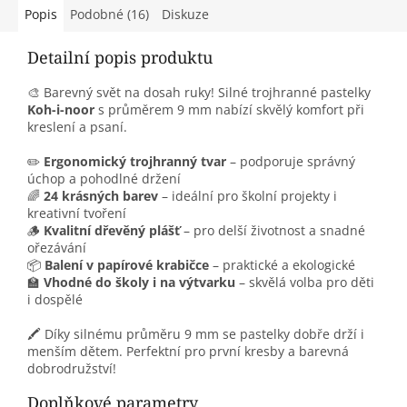
Popis
Podobné (16)
Diskuze
Detailní popis produktu
🎨 Barevný svět na dosah ruky! Silné trojhranné pastelky
Koh-i-noor
s průměrem 9 mm nabízí skvělý komfort při
kreslení a psaní.
✏️
Ergonomický trojhranný tvar
– podporuje správný
úchop a pohodlné držení
🌈
24 krásných barev
– ideální pro školní projekty i
kreativní tvoření
🪵
Kvalitní dřevěný plášť
– pro delší životnost a snadné
ořezávání
📦
Balení v papírové krabičce
– praktické a ekologické
🏫
Vhodné do školy i na výtvarku
– skvělá volba pro děti
i dospělé
🖍️ Díky silnému průměru 9 mm se pastelky dobře drží i
menším dětem. Perfektní pro první kresby a barevná
dobrodružství!
Doplňkové parametry