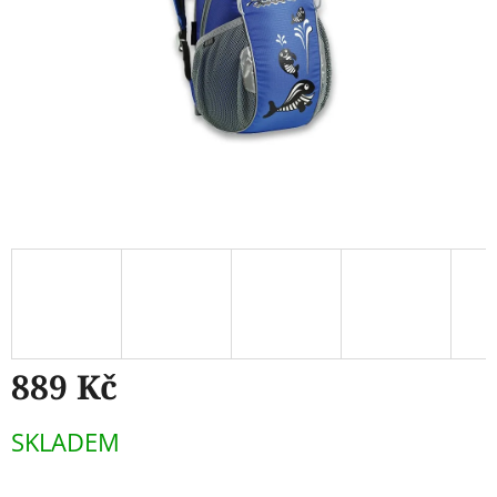
889 Kč
Měrná
SKLADEM
cena: