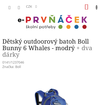
Přejít
NÁKU
na
CZK
obsah
KOŠÍK
Dětský outdoorový batoh Boll
Bunny 6 Whales - modrý
+ dva
dárky
0141/1237046
Značka:
Boll