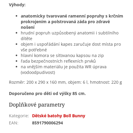
Výhody:
anatomicky tvarované ramenní popruhy s krčním
prokrojením a polstrovaná záda pro zdravé
nošení
hrudní popruh uzpůsobený anatomii i subtilního
dítěte
objem i uspořádání kapes zaručuje dost místa pro
vše potřebné
hlavní komora se síťovanou kapsou na zip
řada bezpečnostních reflexních prvků
na vnějším materiálu je použita WR úprava
(vodoodpudivost)
Rozměr: 200 x 290 x 160 mm, objem: 6 l, hmotnost: 220 g
Doporučeno pro děti od výšky 85 cm.
Doplňkové parametry
Kategorie
:
Dětské batohy Boll Bunny
EAN
:
8591790006294