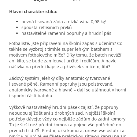
Hlavní charakteristika:
pevná lisovaná záda a nízká váha 0,98 kg!
spousta reflexních prvků
nastavitelné ramenní popruhy a hrudní pás
Fotbalisté, jste připraveni na školní zápas s učením? Co
takhle se vyzbrojit tímhle super lehkým batohem s
motivem fotbalového míče? Díky tomu, že batoh neváží
ani kilo, se bude zamlouvat určitě i rodičům. A navíc
nášivka na přední kapse a přívěsek s míčem, líbí?
Zádový systém jelehký díky anatomicky tvarované
lisované pěně. Ramenní popruhy jsou polstrované,
anatomicky tvarované a hlavně – dají se utáhnout v horní
i spodní části batohu.
Výškově nastavitelný hrudní pásek zajistí, že popruhy
nebudou sjíždět ani z drobných zad. Nejtěžší školní
potřeby dávejte vždy co nejblíže zádům do zadní komory.
Ta je širší než přední komora a pojme vše potřebné do
prvních tříd ZŠ. Přední, užší komora, unese vše ostatní a
navíc v ní určitě využijete praktickou síťovou kapsu na zip.