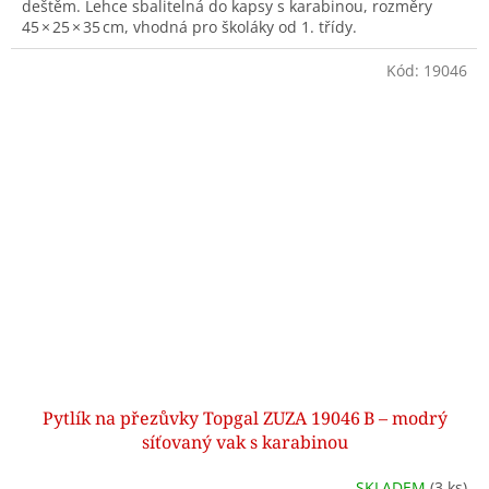
deštěm. Lehce sbalitelná do kapsy s karabinou, rozměry
45 × 25 × 35 cm, vhodná pro školáky od 1. třídy.
Kód:
19046
Pytlík na přezůvky Topgal ZUZA 19046 B – modrý
síťovaný vak s karabinou
SKLADEM
(3 ks)