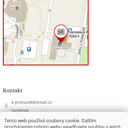
Kontakt
e-prvnacek
@
email.cz
facebook
eprvnacek
Tento web používá soubory cookie. Dalším
procházením tohoto webu vyjadřujete souhlas s jejich