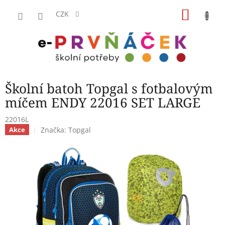
Přejít
NÁKU
na
CZK
obsah
KOŠÍK
Školní batoh Topgal s fotbalovým
míčem ENDY 22016 SET LARGE
22016L
Značka:
Topgal
Akce