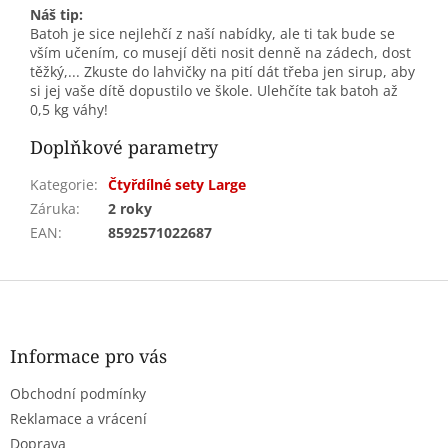
Náš tip:
Batoh je sice nejlehčí z naší nabídky, ale ti tak bude se
vším učením, co musejí děti nosit denně na zádech, dost
těžký,... Zkuste do lahvičky na pití dát třeba jen sirup, aby
si jej vaše dítě dopustilo ve škole. Ulehčíte tak batoh až
0,5 kg váhy!
Doplňkové parametry
Kategorie
:
Čtyřdílné sety Large
Záruka
:
2 roky
EAN
:
8592571022687
Z
á
p
a
Informace pro vás
t
Obchodní podmínky
í
Reklamace a vrácení
Doprava