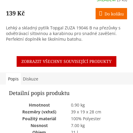
139 Kč
Do košíku
Lehký a skladný pytlík Topgal ZUZA 19046 B na přezůvky s
odvětrávací síťovinou a karabinou pro snadné zavěšení.
Perfektní doplněk ke školnímu batohu.
ZOBRAZIT VŠECHNY SOUVISEJÍCÍ PRODUKTY
Popis
Diskuze
Detailní popis produktu
Hmotnost
0.90 kg
Rozměry (vxhxš)
39 x 19 x 28 cm
Použitý materiál
100% Polyester
Nosnost
7.00 kg
Objem
21 l