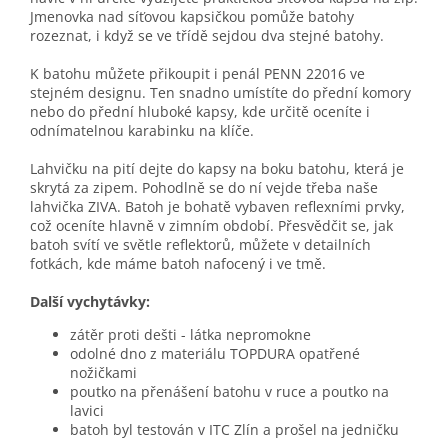
Jmenovka nad síťovou kapsičkou pomůže batohy
rozeznat, i když se ve třídě sejdou dva stejné batohy.
K batohu můžete přikoupit i penál PENN 22016 ve
stejném designu. Ten snadno umístíte do přední komory
nebo do přední hluboké kapsy, kde určitě oceníte i
odnímatelnou karabinku na klíče.
Lahvičku na pití dejte do kapsy na boku batohu, která je
skrytá za zipem. Pohodlně se do ní vejde třeba naše
lahvička ZIVA. Batoh je bohatě vybaven reflexními prvky,
což oceníte hlavně v zimním období. Přesvědčit se, jak
batoh svítí ve světle reflektorů, můžete v detailních
fotkách, kde máme batoh nafocený i ve tmě.
Další vychytávky:
zátěr proti dešti - látka nepromokne
odolné dno z materiálu TOPDURA opatřené
nožičkami
poutko na přenášení batohu v ruce a poutko na
lavici
batoh byl testován v ITC Zlín a prošel na jedničku